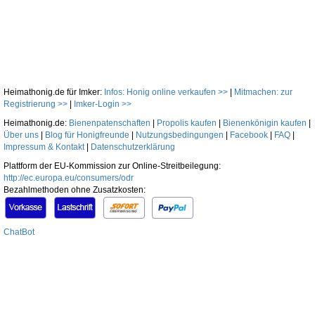
Heimathonig.de für Imker:
Infos: Honig online verkaufen >>
|
Mitmachen: zur
Registrierung >>
|
Imker-Login >>
Heimathonig.de:
Bienenpatenschaften
|
Propolis kaufen
|
Bienenkönigin kaufen
|
Über uns
|
Blog für Honigfreunde
|
Nutzungsbedingungen
|
Facebook
|
FAQ
|
Impressum & Kontakt
|
Datenschutzerklärung
Plattform der EU-Kommission zur Online-Streitbeilegung:
http://ec.europa.eu/consumers/odr
Bezahlmethoden ohne Zusatzkosten:
ChatBot