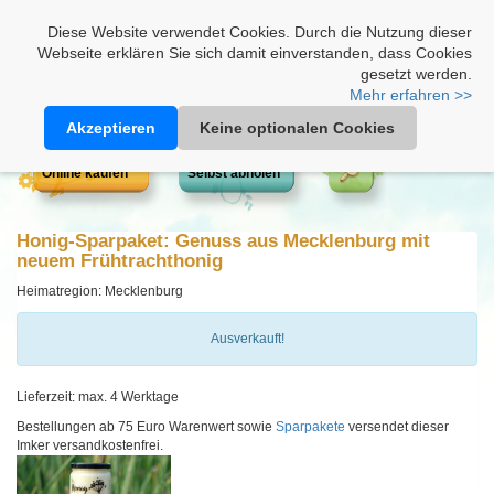
Heimathonig auf Facebook
|
Kunden-Login
|
Warenkorb
Diese Website verwendet Cookies. Durch die Nutzung dieser
Webseite erklären Sie sich damit einverstanden, dass Cookies
gesetzt werden.
Mehr erfahren >>
Akzeptieren
Keine optionalen Cookies
Online kaufen
Selbst abholen
Honig-Sparpaket: Genuss aus Mecklenburg mit
neuem Frühtrachthonig
Heimatregion: Mecklenburg
Ausverkauft!
Lieferzeit: max. 4 Werktage
Bestellungen ab 75 Euro Warenwert sowie
Sparpakete
versendet dieser
Imker versandkostenfrei.