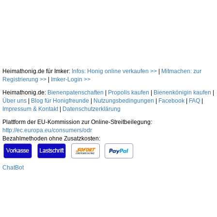
Heimathonig.de für Imker:
Infos: Honig online verkaufen >>
|
Mitmachen: zur
Registrierung >>
|
Imker-Login >>
Heimathonig.de:
Bienenpatenschaften
|
Propolis kaufen
|
Bienenkönigin kaufen
|
Über uns
|
Blog für Honigfreunde
|
Nutzungsbedingungen
|
Facebook
|
FAQ
|
Impressum & Kontakt
|
Datenschutzerklärung
Plattform der EU-Kommission zur Online-Streitbeilegung:
http://ec.europa.eu/consumers/odr
Bezahlmethoden ohne Zusatzkosten:
ChatBot