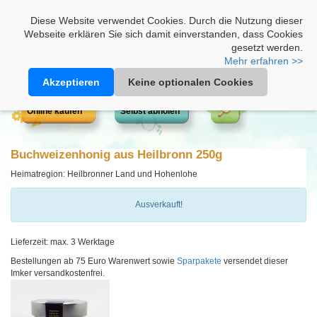
Heimathonig auf Facebook
|
Kunden-Login
|
Warenkorb
Diese Website verwendet Cookies. Durch die Nutzung dieser
Webseite erklären Sie sich damit einverstanden, dass Cookies
gesetzt werden.
Mehr erfahren >>
Akzeptieren
Keine optionalen Cookies
Online kaufen
Selbst abholen
Buchweizenhonig aus Heilbronn 250g
Heimatregion: Heilbronner Land und Hohenlohe
Ausverkauft!
Lieferzeit: max. 3 Werktage
Bestellungen ab 75 Euro Warenwert sowie
Sparpakete
versendet dieser
Imker versandkostenfrei.