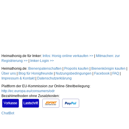
Heimathonig.de für Imker:
Infos: Honig online verkaufen >>
|
Mitmachen: zur
Registrierung >>
|
Imker-Login >>
Heimathonig.de:
Bienenpatenschaften
|
Propolis kaufen
|
Bienenkönigin kaufen
|
Über uns
|
Blog für Honigfreunde
|
Nutzungsbedingungen
|
Facebook
|
FAQ
|
Impressum & Kontakt
|
Datenschutzerklärung
Plattform der EU-Kommission zur Online-Streitbeilegung:
http://ec.europa.eu/consumers/odr
Bezahlmethoden ohne Zusatzkosten:
ChatBot