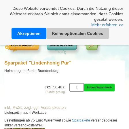
Heimathonig auf Facebook
|
Kunden-Login
|
Warenkorb
Diese Website verwendet Cookies. Durch die Nutzung dieser
Webseite erklären Sie sich damit einverstanden, dass Cookies
gesetzt werden.
Mehr erfahren >>
Akzeptieren
Keine optionalen Cookies
Online kaufen
Selbst abholen
Sparpaket "Lindenhonig Pur"
Heimatregion: Berlin-Brandenburg
3 kg | 56,40 €
In den Warenkorb
18,80 € pro kg
inkl. MwSt, zzgl. ggf. Versandkosten
Lieferzeit: max. 4 Werktage
Bestellungen ab 75 Euro Warenwert sowie
Sparpakete
versendet dieser
Imker versandkostenfrei.