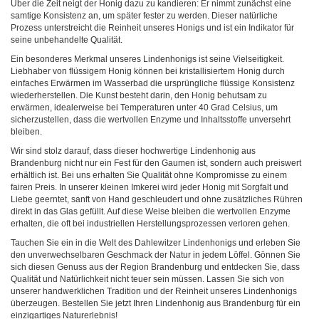
Über die Zeit neigt der Honig dazu zu kandieren: Er nimmt zunächst eine
samtige Konsistenz an, um später fester zu werden. Dieser natürliche
Prozess unterstreicht die Reinheit unseres Honigs und ist ein Indikator für
seine unbehandelte Qualität.
Ein besonderes Merkmal unseres Lindenhonigs ist seine Vielseitigkeit.
Liebhaber von flüssigem Honig können bei kristallisiertem Honig durch
einfaches Erwärmen im Wasserbad die ursprüngliche flüssige Konsistenz
wiederherstellen. Die Kunst besteht darin, den Honig behutsam zu
erwärmen, idealerweise bei Temperaturen unter 40 Grad Celsius, um
sicherzustellen, dass die wertvollen Enzyme und Inhaltsstoffe unversehrt
bleiben.
Wir sind stolz darauf, dass dieser hochwertige Lindenhonig aus
Brandenburg nicht nur ein Fest für den Gaumen ist, sondern auch preiswert
erhältlich ist. Bei uns erhalten Sie Qualität ohne Kompromisse zu einem
fairen Preis. In unserer kleinen Imkerei wird jeder Honig mit Sorgfalt und
Liebe geerntet, sanft von Hand geschleudert und ohne zusätzliches Rühren
direkt in das Glas gefüllt. Auf diese Weise bleiben die wertvollen Enzyme
erhalten, die oft bei industriellen Herstellungsprozessen verloren gehen.
Tauchen Sie ein in die Welt des Dahlewitzer Lindenhonigs und erleben Sie
den unverwechselbaren Geschmack der Natur in jedem Löffel. Gönnen Sie
sich diesen Genuss aus der Region Brandenburg und entdecken Sie, dass
Qualität und Natürlichkeit nicht teuer sein müssen. Lassen Sie sich von
unserer handwerklichen Tradition und der Reinheit unseres Lindenhonigs
überzeugen. Bestellen Sie jetzt Ihren Lindenhonig aus Brandenburg für ein
einzigartiges Naturerlebnis!