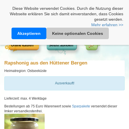
Heimathonig auf Facebook
|
Kunden-Login
|
Warenkorb
Diese Website verwendet Cookies. Durch die Nutzung dieser
Webseite erklären Sie sich damit einverstanden, dass Cookies
gesetzt werden.
Mehr erfahren >>
Akzeptieren
Keine optionalen Cookies
Online kaufen
Selbst abholen
Rapshonig aus den Hüttener Bergen
Heimatregion: Ostseeküste
Ausverkauft!
Lieferzeit: max. 4 Werktage
Bestellungen ab 75 Euro Warenwert sowie
Sparpakete
versendet dieser
Imker versandkostenfrei.