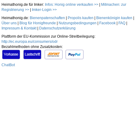
Heimathonig.de für Imker:
Infos: Honig online verkaufen >>
|
Mitmachen: zur
Registrierung >>
|
Imker-Login >>
Heimathonig.de:
Bienenpatenschaften
|
Propolis kaufen
|
Bienenkönigin kaufen
|
Über uns
|
Blog für Honigfreunde
|
Nutzungsbedingungen
|
Facebook
|
FAQ
|
Impressum & Kontakt
|
Datenschutzerklärung
Plattform der EU-Kommission zur Online-Streitbeilegung:
http://ec.europa.eu/consumers/odr
Bezahlmethoden ohne Zusatzkosten:
ChatBot