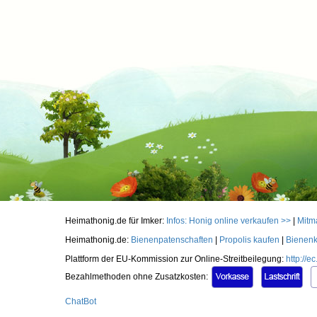
Heimathonig.de für Imker:
Infos: Honig online verkaufen >>
|
Mitm
Heimathonig.de:
Bienenpatenschaften
|
Propolis kaufen
|
Bienenk
Plattform der EU-Kommission zur Online-Streitbeilegung:
http://
Bezahlmethoden ohne Zusatzkosten:
ChatBot