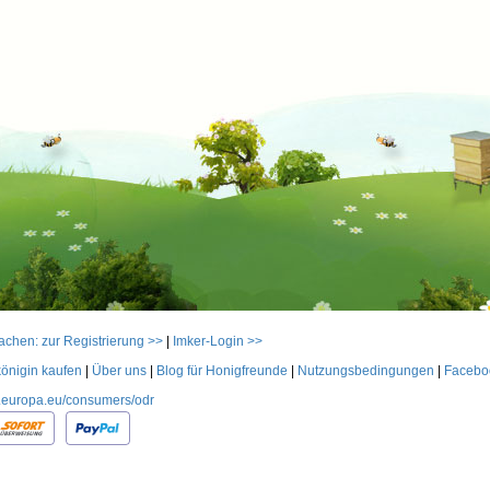
achen: zur Registrierung >>
|
Imker-Login >>
önigin kaufen
|
Über uns
|
Blog für Honigfreunde
|
Nutzungsbedingungen
|
Facebo
ec.europa.eu/consumers/odr