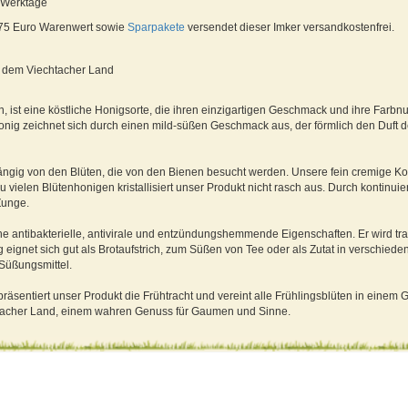
5 Werktage
 75 Euro Warenwert sowie
Sparpakete
versendet dieser Imker versandkostenfrei.
s dem Viechtacher Land
 ist eine köstliche Honigsorte, die ihren einzigartigen Geschmack und ihre Farb
honig zeichnet sich durch einen mild-süßen Geschmack aus, der förmlich den Duft d
ängig von den Blüten, die von den Bienen besucht werden. Unsere fein cremige K
 vielen Blütenhonigen kristallisiert unser Produkt nicht rasch aus. Durch kontinuie
Zunge.
e antibakterielle, antivirale und entzündungshemmende Eigenschaften. Er wird tradi
g eignet sich gut als Brotaufstrich, zum Süßen von Tee oder als Zutat in verschiede
 Süßungsmittel.
präsentiert unser Produkt die Frühtracht und vereint alle Frühlingsblüten in einem 
tacher Land, einem wahren Genuss für Gaumen und Sinne.