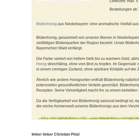
Lieferzeit: max. 
Bestellungen ab
Blütenhonig
aus Niederbayern: eine aromatische Vielfalt au
Blütenhonig, gesammelt von unseren Bienen in Niederbayern,
vielfältigen Blütenquellen der Region bezieht. Unser Blüten
Bayerischen Wald einfängt.
Die Farbe variiert von hellem Gelb bis zu warmem Gold, abh
Honig
streichfähig, ohne vom Brot zu tropfen. Im Gegensatz zu
in einem cremigen Zustand, ohne spürbare Kristalle auf der 
Ähnlich wie andere Honigsorten enthält Blütenhonig natürlich
potenziellen gesundheitlichen Vorteile geschätzt. Blütenhoni
Rezepten. Seine Vielseitigkeit macht ihn zu einem beliebten
Da die Verfügbarkeit von Blütenhonig saisonal bedingt ist, re
die reiche Aromenwelt unseres Blütenhonigs aus dem Viech
Imker Imker Christian Pinzl