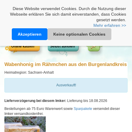
Heimathonig auf Facebook
|
Kunden-Login
|
Warenkorb
Diese Website verwendet Cookies. Durch die Nutzung dieser
Webseite erklären Sie sich damit einverstanden, dass Cookies
gesetzt werden.
Mehr erfahren >>
Akzeptieren
Keine optionalen Cookies
Online kaufen
Selbst abholen
Wabenhonig im Rähmchen aus den Burgenlandkreis
Heimatregion: Sachsen-Anhalt
Ausverkauft!
Lieferverzögerung bei diesem Imker:
Lieferung bis 18.08.2026
Bestellungen ab 75 Euro Warenwert sowie
Sparpakete
versendet dieser
Imker versandkostenfrei.