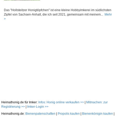
Das "Hollsteitzer Honigtöpfchen" ist eine kleine Hobbyimkerei im südlichsten
Zipfel von Sachsen-Anhalt, die ich seit 2021, gemeinsam mit meinem...
Mehr
>
Heimathonig.de für Imker:
Infos: Honig online verkaufen >>
|
Mitmachen: zur
Registrierung >>
|
Imker-Login >>
Heimathonig.de:
Bienenpatenschaften
|
Propolis kaufen
|
Bienenkönigin kaufen
|