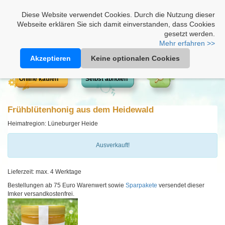
Heimathonig auf Facebook
|
Kunden-Login
|
Warenkorb
Diese Website verwendet Cookies. Durch die Nutzung dieser
Webseite erklären Sie sich damit einverstanden, dass Cookies
gesetzt werden.
Mehr erfahren >>
Akzeptieren
Keine optionalen Cookies
Online kaufen
Selbst abholen
Frühblütenhonig aus dem Heidewald
Heimatregion: Lüneburger Heide
Ausverkauft!
Lieferzeit: max. 4 Werktage
Bestellungen ab 75 Euro Warenwert sowie
Sparpakete
versendet dieser
Imker versandkostenfrei.