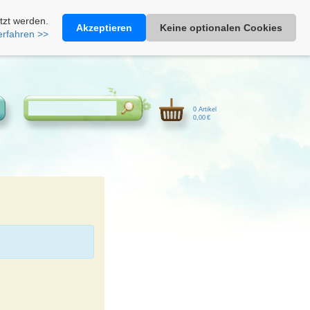
Heimathonig auf Facebook
|
Kunden-Login
|
Warenkorb
tzt werden.
Akzeptieren
Keine optionalen Cookies
erfahren >>
0 Artikel
0,00 €