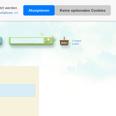
Heimathonig auf Facebook
|
Kunden-Login
|
Warenkorb
tzt werden.
Akzeptieren
Keine optionalen Cookies
erfahren >>
0 Artikel
0,00 €