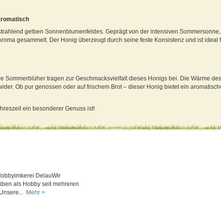
aromatisch
trahlend gelben Sonnenblumenfeldes. Geprägt von der intensiven Sommersonne, 
Aroma gesammelt. Der Honig überzeugt durch seine feste Konsistenz und ist ideal f
re Sommerblüher tragen zur Geschmacksvielfalt dieses Honigs bei. Die Wärme d
 wider. Ob pur genossen oder auf frischem Brot – dieser Honig bietet ein aromatis
hreszeit ein besonderer Genuss ist!
Hobbyimkerei DelauWir
iben als Hobby seit mehreren
 Unsere...
Mehr >