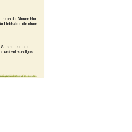
haben die Bienen hier
ür Liebhaber, die einen
es Sommers und die
ches und vollmundiges