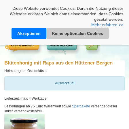
Heimathonig auf Facebook
|
Kunden-Login
|
Warenkorb
Diese Website verwendet Cookies. Durch die Nutzung dieser
Webseite erklären Sie sich damit einverstanden, dass Cookies
gesetzt werden.
Mehr erfahren >>
Akzeptieren
Keine optionalen Cookies
Online kaufen
Selbst abholen
Blütenhonig mit Raps aus den Hüttener Bergen
Heimatregion: Ostseeküste
Ausverkauft!
Lieferzeit: max. 4 Werktage
Bestellungen ab 75 Euro Warenwert sowie
Sparpakete
versendet dieser
Imker versandkostenfrei.