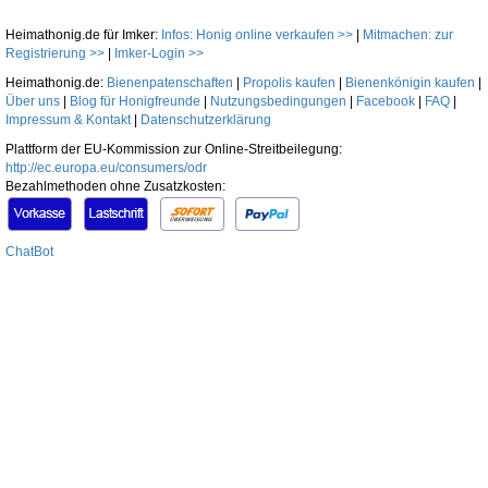
Heimathonig.de für Imker:
Infos: Honig online verkaufen >>
|
Mitmachen: zur
Registrierung >>
|
Imker-Login >>
Heimathonig.de:
Bienenpatenschaften
|
Propolis kaufen
|
Bienenkönigin kaufen
|
Über uns
|
Blog für Honigfreunde
|
Nutzungsbedingungen
|
Facebook
|
FAQ
|
Impressum & Kontakt
|
Datenschutzerklärung
Plattform der EU-Kommission zur Online-Streitbeilegung:
http://ec.europa.eu/consumers/odr
Bezahlmethoden ohne Zusatzkosten:
ChatBot