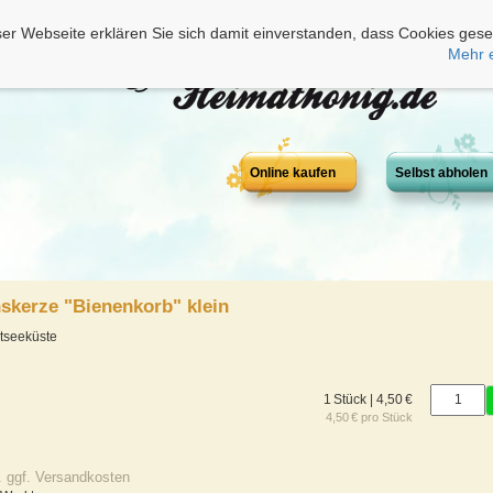
er Webseite erklären Sie sich damit einverstanden, dass Cookies gese
Mehr 
Online kaufen
Selbst abholen
skerze "Bienenkorb" klein
tseeküste
1 Stück | 4,50 €
4,50 € pro Stück
. ggf. Versandkosten