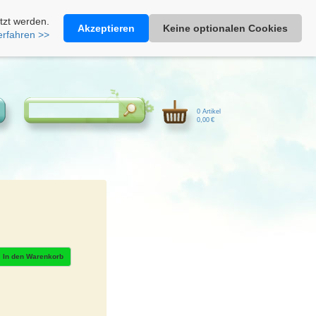
Heimathonig auf Facebook
|
Kunden-Login
|
Warenkorb
tzt werden.
Akzeptieren
Keine optionalen Cookies
erfahren >>
0 Artikel
0,00 €
In den Warenkorb