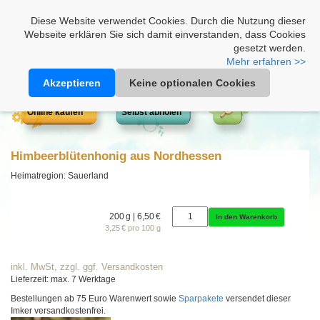
Heimathonig auf Facebook
|
Kunden-Login
|
Warenkorb
Diese Website verwendet Cookies. Durch die Nutzung dieser
Webseite erklären Sie sich damit einverstanden, dass Cookies
gesetzt werden.
Mehr erfahren >>
Akzeptieren
Keine optionalen Cookies
Online kaufen
Selbst abholen
Himbeerblütenhonig aus Nordhessen
Heimatregion: Sauerland
200 g | 6,50 €
In den Warenkorb
3,25 € pro 100 g
inkl. MwSt, zzgl. ggf. Versandkosten
Lieferzeit: max. 7 Werktage
Bestellungen ab 75 Euro Warenwert sowie
Sparpakete
versendet dieser
Imker versandkostenfrei.