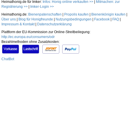
Heimathonig.de für Imker:
Infos: Honig online verkaufen >>
|
Mitmachen: zur
Registrierung >>
|
Imker-Login >>
Heimathonig.de:
Bienenpatenschaften
|
Propolis kaufen
|
Bienenkönigin kaufen
|
Über uns
|
Blog für Honigfreunde
|
Nutzungsbedingungen
|
Facebook
|
FAQ
|
Impressum & Kontakt
|
Datenschutzerklärung
Plattform der EU-Kommission zur Online-Streitbeilegung:
http://ec.europa.eu/consumers/odr
Bezahlmethoden ohne Zusatzkosten:
ChatBot