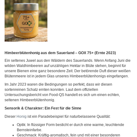
Himbeerblütenhonig aus dem Sauerland – GOX 75+ (Ernte 2023)
Ein seltenes Juwel aus den Wäldern des Sauerlands. Wenn Anfang Juni die
wilden Waldhimbeeren auf unzähligen Hektar in Blüte stehen, beginnt für
unsere Bienen eine ganz besondere Zeit. Der betörende Duft dieser weißen
Blütenmeere ist in jedem Glas unseres Himbeerblütenhonigs eingefangen.
Im Jahr 2023 waren die Bedingungen so perfekt, dass wir diesen
sortenreinen Schatz ernten konnten. Laut dem offiziellen
Untersuchungsbericht von Food-QS handelt es sich um einen echten,
seltenen Himbeerblütenhonig.
Sensorik & Charakter: Ein Fest für die Sinne
Dieser
Honig
ist ein Paradebeispiel für naturbelassene Qualität:
Optik: In flüssiger Form besticht er durch eine warme, leuchtende
Bernsteinfarbe.
Geschmack: Kräftig-aromatisch, fein und mit einer besonderen