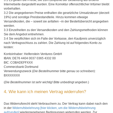
3.1 Es gelten die Preise, die zum Zeitpunkt der Bestellung auf unserer
Internetseite dargestellt wurden. Eine Korrektur offensichtlicher Irrtümer bleibt
vorbehalten.
3.2 Die angegebenen Preise enthalten die gesetzliche Umsatzsteuer (derzeit
19%) und sonstige Preisbestandteile. Hinzu kommen etwaige
Versandkosten, die – soweit sie anfallen –in der Bestellübersicht angegeben
werden.
3.3 Einzelheiten zu den Versandkosten und den Zahlungsmethoden können
Sie dem Angebot entnehmen.
3.4 Sie verpflichten sich im Falle der Vorkasse, den Kaufpreis unverzüglich
nach Vertragsschluss zu zahlen. Die Zahlung ist auf folgendes Konto zu
leisten:
Kontoinhaber: Helfenstein Ventures GmbH
IBAN: DE76 4404 0037 0365 4332 00
BIC: COBADEFFXXX
Commerzbank Dortmund
Verwendungszweck (
Die Bestellnummer bitte genau so schreiben
):
BXXXXXXX
(
Die Bestellnummer ist sehr wichtig! Bitte unbedingt angeben
.)
4. Wie kann ich meinen Vertrag widerrufen?
Das Widerrufsrecht steht Verbrauchern zu. Der Vertrag kann dabei nach den
in der
Widerrufsbelehrung
[hier klicken, um die Widerrufsbelehrung
aufzurufen]
wiedergegebenen Bedingungen widerrufen werden. Zur