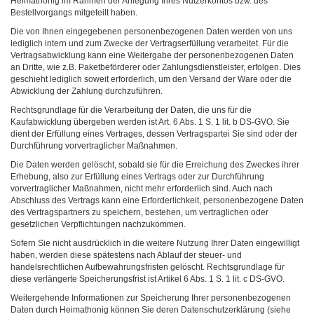
Heimathonig im Rahmen der Anlegung Ihres Nutzerkontos bzw. des
Bestellvorgangs mitgeteilt haben.
Die von Ihnen eingegebenen personenbezogenen Daten werden von uns
lediglich intern und zum Zwecke der Vertragserfüllung verarbeitet. Für die
Vertragsabwicklung kann eine Weitergabe der personenbezogenen Daten
an Dritte, wie z.B. Paketbeförderer oder Zahlungsdienstleister, erfolgen. Dies
geschieht lediglich soweit erforderlich, um den Versand der Ware oder die
Abwicklung der Zahlung durchzuführen.
Rechtsgrundlage für die Verarbeitung der Daten, die uns für die
Kaufabwicklung übergeben werden ist Art. 6 Abs. 1 S. 1 lit. b DS-GVO. Sie
dient der Erfüllung eines Vertrages, dessen Vertragspartei Sie sind oder der
Durchführung vorvertraglicher Maßnahmen.
Die Daten werden gelöscht, sobald sie für die Erreichung des Zweckes ihrer
Erhebung, also zur Erfüllung eines Vertrags oder zur Durchführung
vorvertraglicher Maßnahmen, nicht mehr erforderlich sind. Auch nach
Abschluss des Vertrags kann eine Erforderlichkeit, personenbezogene Daten
des Vertragspartners zu speichern, bestehen, um vertraglichen oder
gesetzlichen Verpflichtungen nachzukommen.
Sofern Sie nicht ausdrücklich in die weitere Nutzung Ihrer Daten eingewilligt
haben, werden diese spätestens nach Ablauf der steuer- und
handelsrechtlichen Aufbewahrungsfristen gelöscht. Rechtsgrundlage für
diese verlängerte Speicherungsfrist ist Artikel 6 Abs. 1 S. 1 lit. c DS-GVO.
Weitergehende Informationen zur Speicherung Ihrer personenbezogenen
Daten durch Heimathonig können Sie deren Datenschutzerklärung (siehe