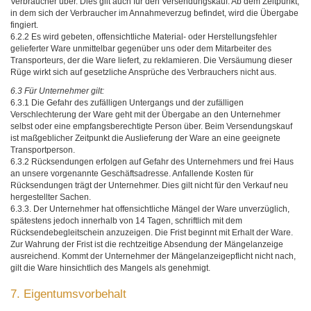
Verbraucher über. Dies gilt auch für den Versendungskauf. Ab dem Zeitpunkt,
in dem sich der Verbraucher im Annahmeverzug befindet, wird die Übergabe
fingiert.
6.2.2 Es wird gebeten, offensichtliche Material- oder Herstellungsfehler
gelieferter Ware unmittelbar gegenüber uns oder dem Mitarbeiter des
Transporteurs, der die Ware liefert, zu reklamieren. Die Versäumung dieser
Rüge wirkt sich auf gesetzliche Ansprüche des Verbrauchers nicht aus.
6.3 Für Unternehmer gilt:
6.3.1 Die Gefahr des zufälligen Untergangs und der zufälligen
Verschlechterung der Ware geht mit der Übergabe an den Unternehmer
selbst oder eine empfangsberechtigte Person über. Beim Versendungskauf
ist maßgeblicher Zeitpunkt die Auslieferung der Ware an eine geeignete
Transportperson.
6.3.2 Rücksendungen erfolgen auf Gefahr des Unternehmers und frei Haus
an unsere vorgenannte Geschäftsadresse. Anfallende Kosten für
Rücksendungen trägt der Unternehmer. Dies gilt nicht für den Verkauf neu
hergestellter Sachen.
6.3.3. Der Unternehmer hat offensichtliche Mängel der Ware unverzüglich,
spätestens jedoch innerhalb von 14 Tagen, schriftlich mit dem
Rücksendebegleitschein anzuzeigen. Die Frist beginnt mit Erhalt der Ware.
Zur Wahrung der Frist ist die rechtzeitige Absendung der Mängelanzeige
ausreichend. Kommt der Unternehmer der Mängelanzeigepflicht nicht nach,
gilt die Ware hinsichtlich des Mangels als genehmigt.
7. Eigentumsvorbehalt