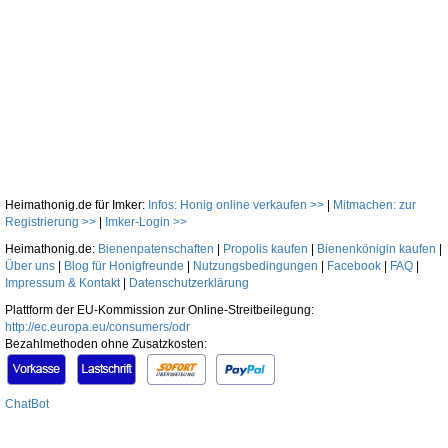
Heimathonig.de für Imker:
Infos: Honig online verkaufen >>
|
Mitmachen: zur
Registrierung >>
|
Imker-Login >>
Heimathonig.de:
Bienenpatenschaften
|
Propolis kaufen
|
Bienenkönigin kaufen
|
Über uns
|
Blog für Honigfreunde
|
Nutzungsbedingungen
|
Facebook
|
FAQ
|
Impressum & Kontakt
|
Datenschutzerklärung
Plattform der EU-Kommission zur Online-Streitbeilegung:
http://ec.europa.eu/consumers/odr
Bezahlmethoden ohne Zusatzkosten:
ChatBot