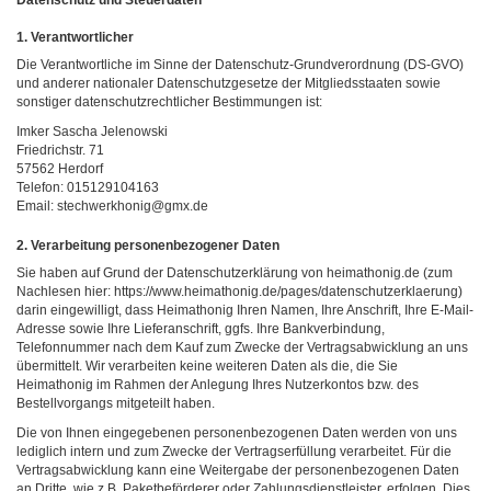
Datenschutz und Steuerdaten
1. Verantwortlicher
Die Verantwortliche im Sinne der Datenschutz-Grundverordnung (DS-GVO)
und anderer nationaler Datenschutzgesetze der Mitgliedsstaaten sowie
sonstiger datenschutzrechtlicher Bestimmungen ist:
Imker Sascha Jelenowski
Friedrichstr. 71
57562 Herdorf
Telefon: 015129104163
Email: stechwerkhonig@gmx.de
2. Verarbeitung personenbezogener Daten
Sie haben auf Grund der Datenschutzerklärung von heimathonig.de (zum
Nachlesen hier: https://www.heimathonig.de/pages/datenschutzerklaerung)
darin eingewilligt, dass Heimathonig Ihren Namen, Ihre Anschrift, Ihre E-Mail-
Adresse sowie Ihre Lieferanschrift, ggfs. Ihre Bankverbindung,
Telefonnummer nach dem Kauf zum Zwecke der Vertragsabwicklung an uns
übermittelt. Wir verarbeiten keine weiteren Daten als die, die Sie
Heimathonig im Rahmen der Anlegung Ihres Nutzerkontos bzw. des
Bestellvorgangs mitgeteilt haben.
Die von Ihnen eingegebenen personenbezogenen Daten werden von uns
lediglich intern und zum Zwecke der Vertragserfüllung verarbeitet. Für die
Vertragsabwicklung kann eine Weitergabe der personenbezogenen Daten
an Dritte, wie z.B. Paketbeförderer oder Zahlungsdienstleister, erfolgen. Dies