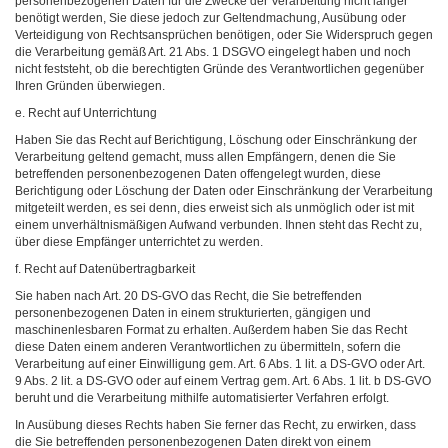
personenbezogenen Daten für die Zwecke der Verarbeitung nicht länger
benötigt werden, Sie diese jedoch zur Geltendmachung, Ausübung oder
Verteidigung von Rechtsansprüchen benötigen, oder Sie Widerspruch gegen
die Verarbeitung gemäß Art. 21 Abs. 1 DSGVO eingelegt haben und noch
nicht feststeht, ob die berechtigten Gründe des Verantwortlichen gegenüber
Ihren Gründen überwiegen.
e. Recht auf Unterrichtung
Haben Sie das Recht auf Berichtigung, Löschung oder Einschränkung der
Verarbeitung geltend gemacht, muss allen Empfängern, denen die Sie
betreffenden personenbezogenen Daten offengelegt wurden, diese
Berichtigung oder Löschung der Daten oder Einschränkung der Verarbeitung
mitgeteilt werden, es sei denn, dies erweist sich als unmöglich oder ist mit
einem unverhältnismäßigen Aufwand verbunden. Ihnen steht das Recht zu,
über diese Empfänger unterrichtet zu werden.
f. Recht auf Datenübertragbarkeit
Sie haben nach Art. 20 DS-GVO das Recht, die Sie betreffenden
personenbezogenen Daten in einem strukturierten, gängigen und
maschinenlesbaren Format zu erhalten. Außerdem haben Sie das Recht
diese Daten einem anderen Verantwortlichen zu übermitteln, sofern die
Verarbeitung auf einer Einwilligung gem. Art. 6 Abs. 1 lit. a DS-GVO oder Art.
9 Abs. 2 lit. a DS-GVO oder auf einem Vertrag gem. Art. 6 Abs. 1 lit. b DS-GVO
beruht und die Verarbeitung mithilfe automatisierter Verfahren erfolgt.
In Ausübung dieses Rechts haben Sie ferner das Recht, zu erwirken, dass
die Sie betreffenden personenbezogenen Daten direkt von einem