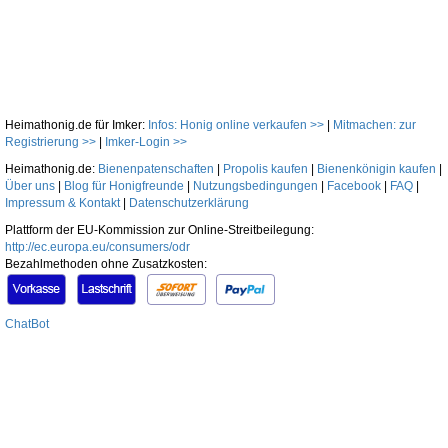
Heimathonig.de für Imker:
Infos: Honig online verkaufen >>
|
Mitmachen: zur
Registrierung >>
|
Imker-Login >>
Heimathonig.de:
Bienenpatenschaften
|
Propolis kaufen
|
Bienenkönigin kaufen
|
Über uns
|
Blog für Honigfreunde
|
Nutzungsbedingungen
|
Facebook
|
FAQ
|
Impressum & Kontakt
|
Datenschutzerklärung
Plattform der EU-Kommission zur Online-Streitbeilegung:
http://ec.europa.eu/consumers/odr
Bezahlmethoden ohne Zusatzkosten:
ChatBot