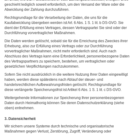
geschieht lediglich soweit erforderlich, um den Versand der Ware oder die
Abwicklung der Zahlung durchzuführen.
Rechtsgrundlage für die Verarbeitung der Daten, die uns für die
Kaufabwicklung übergeben werden ist Art. 6 Abs. 1 S. 1 lit. b DS-GVO. Sie
dient der Erfüllung eines Vertrages, dessen Vertragspartei Sie sind oder der
Durchführung vorvertraglicher Maßnahmen.
Die Daten werden gelöscht, sobald sie für die Erreichung des Zweckes ihrer
Erhebung, also zur Erfüllung eines Vertrags oder zur Durchführung
vorvertraglicher Maßnahmen, nicht mehr erforderlich sind. Auch nach
Abschluss des Vertrags kann eine Erforderlichkeit, personenbezogene Daten
des Vertragspartners zu speichern, bestehen, um vertraglichen oder
gesetzlichen Verpflichtungen nachzukommen.
Sofern Sie nicht ausdrücklich in die weitere Nutzung Ihrer Daten eingewilligt
haben, werden diese spätestens nach Ablauf der steuer- und
handelsrechtlichen Aufbewahrungsfristen gelöscht. Rechtsgrundlage für
diese verlängerte Speicherungsfrist ist Artikel 6 Abs. 1 S. 1 lit. c DS-GVO.
Weitergehende Informationen zur Speicherung Ihrer personenbezogenen
Daten durch Heimathonig können Sie deren Datenschutzerklärung (siehe
oben) entnehmen.
3. Datensicherheit
Wir sichern unsere Systeme durch technische und organisatorische
Maßnahmen gegen Verlust, Zerstörung, Zugriff, Veränderung oder