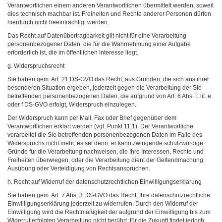
Verantwortlichen einem anderen Verantwortlichen übermittelt werden, soweit
dies technisch machbar ist. Freiheiten und Rechte anderer Personen dürfen
hierdurch nicht beeinträchtigt werden.
Das Recht auf Datenübertragbarkeit gilt nicht für eine Verarbeitung
personenbezogener Daten, die für die Wahrnehmung einer Aufgabe
erforderlich ist, die im öffentlichen Interesse liegt.
g. Widerspruchsrecht
Sie haben gem. Art. 21 DS-GVO das Recht, aus Gründen, die sich aus ihrer
besonderen Situation ergeben, jederzeit gegen die Verarbeitung der Sie
betreffenden personenbezogenen Daten, die aufgrund von Art. 6 Abs. 1 lit. e
oder f DS-GVO erfolgt, Widerspruch einzulegen.
Der Widerspruch kann per Mail, Fax oder Brief gegenüber dem
Verantwortlichen erklärt werden (vgl. Punkt 11.1). Der Verantwortliche
verarbeitet die Sie betreffenden personenbezogenen Daten im Falle des
Widerspruchs nicht mehr, es sei denn, er kann zwingende schutzwürdige
Gründe für die Verarbeitung nachweisen, die Ihre Interessen, Rechte und
Freiheiten überwiegen, oder die Verarbeitung dient der Geltendmachung,
Ausübung oder Verteidigung von Rechtsansprüchen.
h. Recht auf Widerruf der datenschutzrechtlichen Einwilligungserklärung
Sie haben gem. Art. 7 Abs. 3 DS-GVO das Recht, Ihre datenschutzrechtliche
Einwilligungserklärung jederzeit zu widerrufen. Durch den Widerruf der
Einwilligung wird die Rechtmäßigkeit der aufgrund der Einwilligung bis zum
Widerruf erfolgten Verarbeitung nicht berührt, für die Zukunft findet jedoch