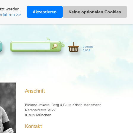
Heimathonig auf Facebook
|
Kunden-Login
|
Warenkorb
tzt werden.
Akzeptieren
Keine optionalen Cookies
erfahren >>
0 Artikel
0,00 €
Anschrift
Bioland-Imkerei Berg & Blüte Kristin Mansmann
Rambaldistraße 27
81929 München
Kontakt