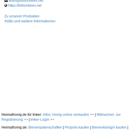
team@billionbees.net
https://billionbees.net
Zu unseren Produkten
AGBs und weitere Informationen
Heimathonig.de für Imker:
Infos: Honig online verkaufen >>
|
Mitmachen: zur
Registrierung >>
|
Imker-Login >>
Heimathonig.de:
Bienenpatenschaften
|
Propolis kaufen
|
Bienenkönigin kaufen
|