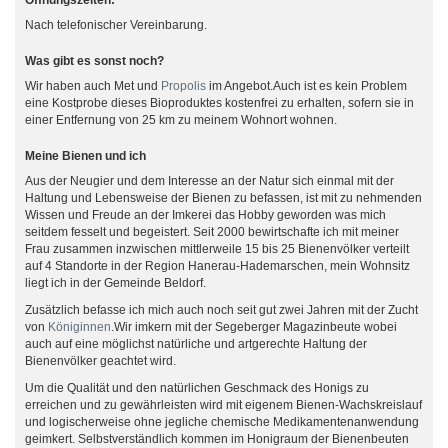
Öffnungszeiten:
Nach telefonischer Vereinbarung.
Was gibt es sonst noch?
Wir haben auch Met und
Propolis
im Angebot.Auch ist es kein Problem
eine Kostprobe dieses Bioproduktes kostenfrei zu erhalten, sofern sie in
einer Entfernung von 25 km zu meinem Wohnort wohnen.
Meine Bienen und ich
Aus der Neugier und dem Interesse an der Natur sich einmal mit der
Haltung und Lebensweise der Bienen zu befassen, ist mit zu nehmenden
Wissen und Freude an der Imkerei das Hobby geworden was mich
seitdem fesselt und begeistert. Seit 2000 bewirtschafte ich mit meiner
Frau zusammen inzwischen mittlerweile 15 bis 25 Bienenvölker verteilt
auf 4 Standorte in der Region Hanerau-Hademarschen, mein Wohnsitz
liegt ich in der Gemeinde Beldorf.
Zusätzlich befasse ich mich auch noch seit gut zwei Jahren mit der Zucht
von
Königinnen
.Wir imkern mit der Segeberger Magazinbeute wobei
auch auf eine möglichst natürliche und artgerechte Haltung der
Bienenvölker geachtet wird.
Um die Qualität und den natürlichen Geschmack des Honigs zu
erreichen und zu gewährleisten wird mit eigenem Bienen-Wachskreislauf
und logischerweise ohne jegliche chemische Medikamentenanwendung
geimkert. Selbstverständlich kommen im Honigraum der Bienenbeuten