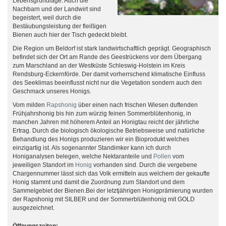
Lebensgrundlage. Auch die
Nachbarn und der Landwirt sind
begeistert, weil durch die
Bestäubungsleistung der fleißigen
Bienen auch hier der Tisch gedeckt bleibt.
Die Region um Beldorf ist stark landwirtschaftlich geprägt. Geographisch
befindet sich der Ort am Rande des Geestrückens vor dem Übergang
zum Marschland an der Westküste Schleswig-Holstein im Kreis
Rendsburg-Eckernförde. Der damit vorherrschend klimatische Einfluss
des Seeklimas beeinflusst nicht nur die Vegetation sondern auch den
Geschmack unseres Honigs.
Vom milden
Rapshonig
über einen nach frischen Wiesen duftenden
Frühjahrshonig bis hin zum würzig feinen Sommerblütenhonig, in
manchen Jahren mit höherem Anteil an Honigtau reicht der jährliche
Ertrag. Durch die biologisch ökologische Betriebsweise und natürliche
Behandlung des Honigs produzieren wir ein Bioprodukt welches
einzigartig ist. Als sogenannter Standimker kann ich durch
Honiganalysen belegen, welche Nektaranteile und
Pollen
vom
jeweiligen Standort im
Honig
vorhanden sind. Durch die vergebene
Chargennummer lässt sich das Volk ermitteln aus welchem der gekaufte
Honig stammt und damit die Zuordnung zum Standort und dem
Sammelgebiet der Bienen.Bei der letztjährigen Honigprämierung wurden
der Rapshonig mit SILBER und der Sommerblütenhonig mit GOLD
ausgezeichnet.