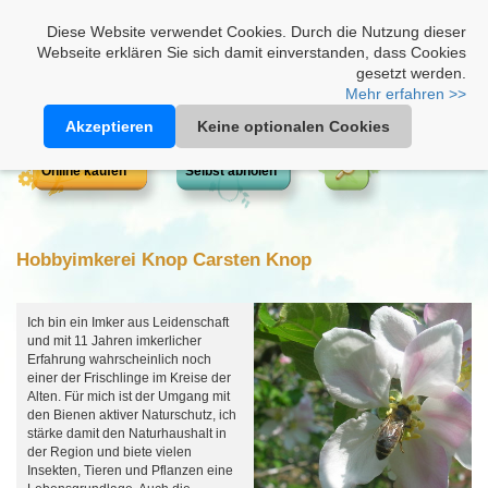
Heimathonig auf Facebook
|
Kunden-Login
|
Warenkorb
Diese Website verwendet Cookies. Durch die Nutzung dieser
Webseite erklären Sie sich damit einverstanden, dass Cookies
gesetzt werden.
Mehr erfahren >>
Akzeptieren
Keine optionalen Cookies
Online kaufen
Selbst abholen
Hobbyimkerei Knop Carsten Knop
Ich bin ein Imker aus Leidenschaft
und mit 11 Jahren imkerlicher
Erfahrung wahrscheinlich noch
einer der Frischlinge im Kreise der
Alten. Für mich ist der Umgang mit
den Bienen aktiver Naturschutz, ich
stärke damit den Naturhaushalt in
der Region und biete vielen
Insekten, Tieren und Pflanzen eine