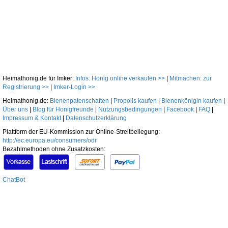
Heimathonig.de für Imker:
Infos: Honig online verkaufen >>
|
Mitmachen: zur
Registrierung >>
|
Imker-Login >>
Heimathonig.de:
Bienenpatenschaften
|
Propolis kaufen
|
Bienenkönigin kaufen
|
Über uns
|
Blog für Honigfreunde
|
Nutzungsbedingungen
|
Facebook
|
FAQ
|
Impressum & Kontakt
|
Datenschutzerklärung
Plattform der EU-Kommission zur Online-Streitbeilegung:
http://ec.europa.eu/consumers/odr
Bezahlmethoden ohne Zusatzkosten:
ChatBot