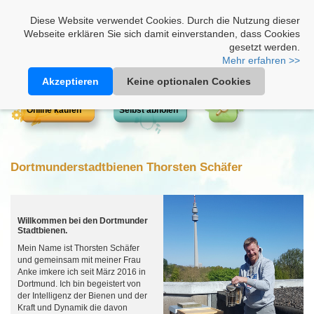
Heimathonig auf Facebook
|
Kunden-Login
|
Warenkorb
Diese Website verwendet Cookies. Durch die Nutzung dieser
Webseite erklären Sie sich damit einverstanden, dass Cookies
gesetzt werden.
Mehr erfahren >>
Akzeptieren
Keine optionalen Cookies
Online kaufen
Selbst abholen
Dortmunderstadtbienen Thorsten Schäfer
Willkommen bei den Dortmunder
Stadtbienen.
Mein Name ist Thorsten Schäfer
und gemeinsam mit meiner Frau
Anke imkere ich seit März 2016 in
Dortmund. Ich bin begeistert von
der Intelligenz der Bienen und der
Kraft und Dynamik die davon