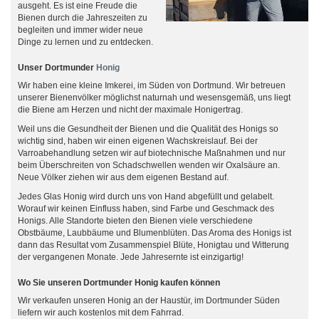
ausgeht. Es ist eine Freude die
Bienen durch die Jahreszeiten zu
begleiten und immer wider neue
Dinge zu lernen und zu entdecken.
Unser Dortmunder
Honig
Wir haben eine kleine Imkerei, im Süden von Dortmund. Wir betreuen
unserer Bienenvölker möglichst naturnah und wesensgemäß, uns liegt
die Biene am Herzen und nicht der maximale Honigertrag.
Weil uns die Gesundheit der Bienen und die Qualität des Honigs so
wichtig sind, haben wir einen eigenen Wachskreislauf. Bei der
Varroabehandlung setzen wir auf biotechnische Maßnahmen und nur
beim Überschreiten von Schadschwellen wenden wir Oxalsäure an.
Neue Völker ziehen wir aus dem eigenen Bestand auf.
Jedes Glas Honig wird durch uns von Hand abgefüllt und gelabelt.
Worauf wir keinen Einfluss haben, sind Farbe und Geschmack des
Honigs. Alle Standorte bieten den Bienen viele verschiedene
Obstbäume, Laubbäume und Blumenblüten. Das Aroma des Honigs ist
dann das Resultat vom Zusammenspiel Blüte, Honigtau und Witterung
der vergangenen Monate. Jede Jahresernte ist einzigartig!
Wo Sie unseren Dortmunder Honig kaufen können
Wir verkaufen unseren Honig an der Haustür, im Dortmunder Süden
liefern wir auch kostenlos mit dem Fahrrad.