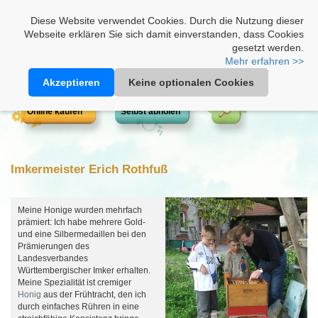
Heimathonig auf Facebook
|
Kunden-Login
|
Warenkorb
Diese Website verwendet Cookies. Durch die Nutzung dieser
Webseite erklären Sie sich damit einverstanden, dass Cookies
gesetzt werden.
Mehr erfahren >>
Akzeptieren
Keine optionalen Cookies
Online kaufen
Selbst abholen
Imkermeister Erich Rothfuß
Meine Honige wurden mehrfach
prämiert: Ich habe mehrere Gold-
und eine Silbermedaillen bei den
Prämierungen des
Landesverbandes
Württembergischer Imker erhalten.
Meine Spezialität ist cremiger
Honig
aus der Frühtracht, den ich
durch einfaches Rühren in eine