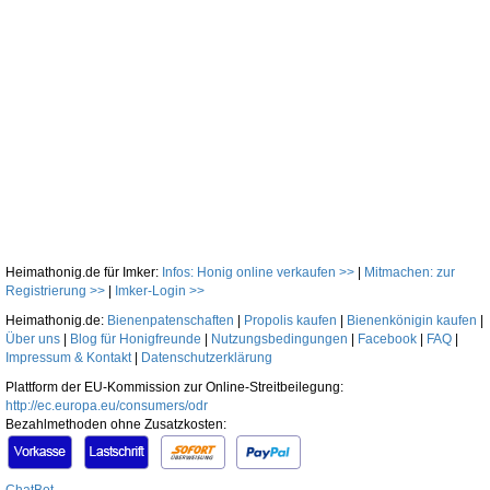
Heimathonig.de für Imker:
Infos: Honig online verkaufen >>
|
Mitmachen: zur
Registrierung >>
|
Imker-Login >>
Heimathonig.de:
Bienenpatenschaften
|
Propolis kaufen
|
Bienenkönigin kaufen
|
Über uns
|
Blog für Honigfreunde
|
Nutzungsbedingungen
|
Facebook
|
FAQ
|
Impressum & Kontakt
|
Datenschutzerklärung
Plattform der EU-Kommission zur Online-Streitbeilegung:
http://ec.europa.eu/consumers/odr
Bezahlmethoden ohne Zusatzkosten: