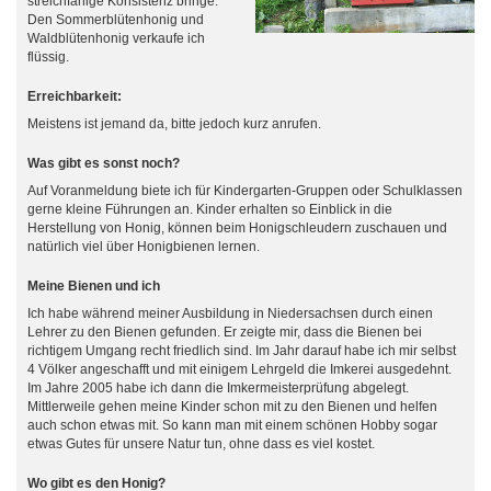
streichfähige Konsistenz bringe.
Den Sommerblütenhonig und
Waldblütenhonig verkaufe ich
flüssig.
Erreichbarkeit:
Meistens ist jemand da, bitte jedoch kurz anrufen.
Was gibt es sonst noch?
Auf Voranmeldung biete ich für Kindergarten-Gruppen oder Schulklassen
gerne kleine Führungen an. Kinder erhalten so Einblick in die
Herstellung von Honig, können beim Honigschleudern zuschauen und
natürlich viel über Honigbienen lernen.
Meine Bienen und ich
Ich habe während meiner Ausbildung in Niedersachsen durch einen
Lehrer zu den Bienen gefunden. Er zeigte mir, dass die Bienen bei
richtigem Umgang recht friedlich sind. Im Jahr darauf habe ich mir selbst
4 Völker angeschafft und mit einigem Lehrgeld die Imkerei ausgedehnt.
Im Jahre 2005 habe ich dann die Imkermeisterprüfung abgelegt.
Mittlerweile gehen meine Kinder schon mit zu den Bienen und helfen
auch schon etwas mit. So kann man mit einem schönen Hobby sogar
etwas Gutes für unsere Natur tun, ohne dass es viel kostet.
Wo gibt es den Honig?