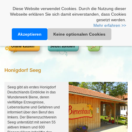
Heimathonig auf Facebook
|
Kunden-Login
|
Warenkorb
Diese Website verwendet Cookies. Durch die Nutzung dieser
Webseite erklären Sie sich damit einverstanden, dass Cookies
gesetzt werden.
Mehr erfahren >>
Akzeptieren
Keine optionalen Cookies
Online kaufen
Selbst abholen
Honigdorf Seeg
Seeg gibt als erstes Honigdorf
Deutschlands Einblicke in das
Wunderwerk Biene, deren
vielfältige Erzeugnisse,
Lebensräume und Gefahren und
informiert über den Beruf des
Imkers. Der Bienenzuchtverein
Seeg unterstützt mit seinen 55
aktiven Imkern und 600