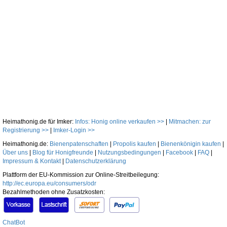
Heimathonig.de für Imker:
Infos: Honig online verkaufen >>
|
Mitmachen: zur
Registrierung >>
|
Imker-Login >>
Heimathonig.de:
Bienenpatenschaften
|
Propolis kaufen
|
Bienenkönigin kaufen
|
Über uns
|
Blog für Honigfreunde
|
Nutzungsbedingungen
|
Facebook
|
FAQ
|
Impressum & Kontakt
|
Datenschutzerklärung
Plattform der EU-Kommission zur Online-Streitbeilegung:
http://ec.europa.eu/consumers/odr
Bezahlmethoden ohne Zusatzkosten:
ChatBot