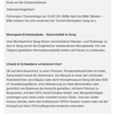
Ende an der Erlebnisimkerei.
Jederzeit begehbar!
Führungen: Donnerstags um 10.00 Uhr (Mitte April bis Mitte Oktober –
Bitte melden Sie sich vorab bei der Tourist-Information Seeg an.)
Moorigami-Erlebnispfade – Naturvielfalt in Seeg
Vom Moorbahnhof Seeg führen verschiedene Wander- und Radwege zu
den in Seeg durch die Eisgletscher entstandenen Moorgebiete. Die wie
Origami gefalteten Informationsobjekte bieten viel Neues zu entdecken.
Urlaub in Schwabens schönstem Dorf
Ob auf dem Bauernhof, in einer Pension, Privatunterkunft oder im Hotel,
Seeg bietet Urlaub für Jedermann. Ein Besuch in einer der schönsten
Rokokokirchen des Allgäus oder dem Heimatmuseum Seeg mit über 800
m² Ausstellungsfläche, eine Wanderung zur Alpe Beichelstein oder
gemütlich am Badesee die Aussicht genießen, mit dem Fahrrad zu
Burgruinen, mit dem GPS-Gerät Schätze finden, den Minigolfschläger
schwingen und vieles mehr erwartet unsere Gäste. Und wer weiter
hinaus möchte, kann den kostenlosen ÖPNV-Verkehr nutzen oder mit der
KönigsCard über 250 Ausflugsziele kostenlos erkunden.