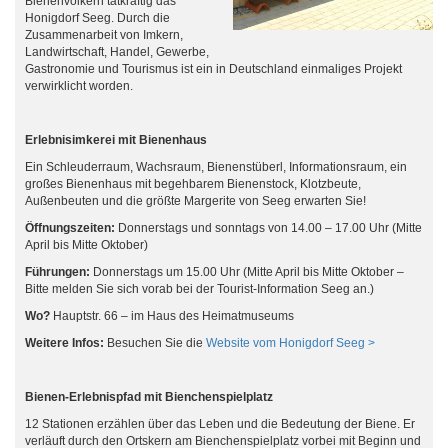
Bienenvölkern tatkräftig das
Honigdorf Seeg. Durch die
Zusammenarbeit von Imkern,
Landwirtschaft, Handel, Gewerbe,
Gastronomie und Tourismus ist ein in Deutschland einmaliges Projekt
verwirklicht worden.
Erlebnisimkerei mit Bienenhaus
Ein Schleuderraum, Wachsraum, Bienenstüberl, Informationsraum, ein
großes Bienenhaus mit begehbarem Bienenstock, Klotzbeute,
Außenbeuten und die größte Margerite von Seeg erwarten Sie!
Öffnungszeiten:
Donnerstags und sonntags von 14.00 – 17.00 Uhr (Mitte
April bis Mitte Oktober)
Führungen:
Donnerstags um 15.00 Uhr (Mitte April bis Mitte Oktober –
Bitte melden Sie sich vorab bei der Tourist-Information Seeg an.)
Wo?
Hauptstr. 66 – im Haus des Heimatmuseums
Weitere Infos:
Besuchen Sie die
Website vom Honigdorf Seeg >
Bienen-Erlebnispfad mit Bienchenspielplatz
12 Stationen erzählen über das Leben und die Bedeutung der Biene. Er
verläuft durch den Ortskern am Bienchenspielplatz vorbei mit Beginn und