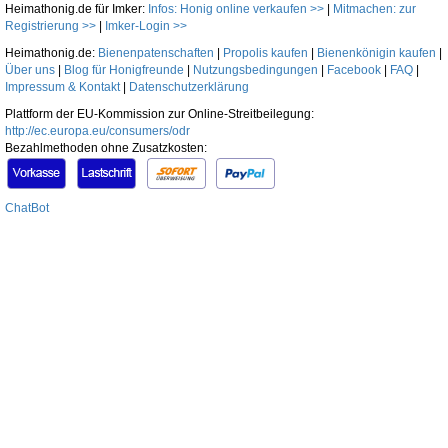
Heimathonig.de für Imker:
Infos: Honig online verkaufen >>
|
Mitmachen: zur
Registrierung >>
|
Imker-Login >>
Heimathonig.de:
Bienenpatenschaften
|
Propolis kaufen
|
Bienenkönigin kaufen
|
Über uns
|
Blog für Honigfreunde
|
Nutzungsbedingungen
|
Facebook
|
FAQ
|
Impressum & Kontakt
|
Datenschutzerklärung
Plattform der EU-Kommission zur Online-Streitbeilegung:
http://ec.europa.eu/consumers/odr
Bezahlmethoden ohne Zusatzkosten:
ChatBot