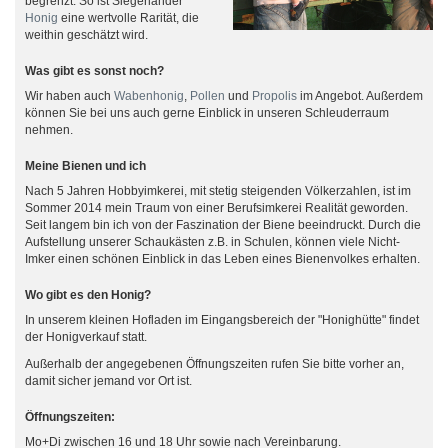
begrenzt. So ist Siegerländer
Honig
eine wertvolle Rarität, die
weithin geschätzt wird.
Was gibt es sonst noch?
Wir haben auch
Wabenhonig
,
Pollen
und
Propolis
im Angebot. Außerdem
können Sie bei uns auch gerne Einblick in unseren Schleuderraum
nehmen.
Meine Bienen und ich
Nach 5 Jahren Hobbyimkerei, mit stetig steigenden Völkerzahlen, ist im
Sommer 2014 mein Traum von einer Berufsimkerei Realität geworden.
Seit langem bin ich von der Faszination der Biene beeindruckt. Durch die
Aufstellung unserer Schaukästen z.B. in Schulen, können viele Nicht-
Imker einen schönen Einblick in das Leben eines Bienenvolkes erhalten.
Wo gibt es den Honig?
In unserem kleinen Hofladen im Eingangsbereich der "Honighütte" findet
der Honigverkauf statt.
Außerhalb der angegebenen Öffnungszeiten rufen Sie bitte vorher an,
damit sicher jemand vor Ort ist.
Öffnungszeiten:
Mo+Di zwischen 16 und 18 Uhr sowie nach Vereinbarung.