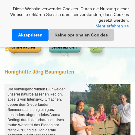
Heimathonig auf Facebook
|
Kunden-Login
|
Warenkorb
Diese Website verwendet Cookies. Durch die Nutzung dieser
Webseite erklären Sie sich damit einverstanden, dass Cookies
gesetzt werden.
Mehr erfahren >>
Akzeptieren
Keine optionalen Cookies
Online kaufen
Selbst abholen
Honighütte Jörg Baumgarten
Die vorwiegend wilden Blühweiden
unserer naturbelassenen Region,
abseits von Intensivkulturflächen,
geben dem Siegerländer
Sommertrachthonig ein ganz
besonders abgerundetes Aroma.
Bedingt durch das charakteristisch
rauhe Wetter ist das Bienenjahr
recht kurz und die Honigernte