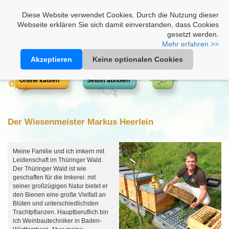
Heimathonig auf Facebook
|
Kunden-Login
|
Warenkorb
Diese Website verwendet Cookies. Durch die Nutzung dieser
Webseite erklären Sie sich damit einverstanden, dass Cookies
gesetzt werden.
Mehr erfahren >>
Akzeptieren
Keine optionalen Cookies
Online kaufen
Selbst abholen
Der Wiesenmeister Markus Heerlein
Meine Familie und ich imkern mit
Leidenschaft im Thüringer Wald.
Der Thüringer Wald ist wie
geschaffen für die Imkerei: mit
seiner großzügigen Natur bietet er
den Bienen eine große Vielfalt an
Blüten und unterschiedlichsten
Trachtpflanzen. Hauptberuflich bin
ich Weinbautechniker in Baden-