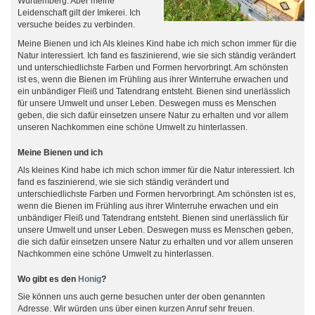
Württemberg. Aber meine
Leidenschaft gilt der Imkerei. Ich
versuche beides zu verbinden.
Meine Bienen und ich Als kleines Kind habe ich mich schon immer für die
Natur interessiert. Ich fand es faszinierend, wie sie sich ständig verändert
und unterschiedlichste Farben und Formen hervorbringt. Am schönsten
ist es, wenn die Bienen im Frühling aus ihrer Winterruhe erwachen und
ein unbändiger Fleiß und Tatendrang entsteht. Bienen sind unerlässlich
für unsere Umwelt und unser Leben. Deswegen muss es Menschen
geben, die sich dafür einsetzen unsere Natur zu erhalten und vor allem
unseren Nachkommen eine schöne Umwelt zu hinterlassen.
Meine Bienen und ich
Als kleines Kind habe ich mich schon immer für die Natur interessiert. Ich
fand es faszinierend, wie sie sich ständig verändert und
unterschiedlichste Farben und Formen hervorbringt. Am schönsten ist es,
wenn die Bienen im Frühling aus ihrer Winterruhe erwachen und ein
unbändiger Fleiß und Tatendrang entsteht. Bienen sind unerlässlich für
unsere Umwelt und unser Leben. Deswegen muss es Menschen geben,
die sich dafür einsetzen unsere Natur zu erhalten und vor allem unseren
Nachkommen eine schöne Umwelt zu hinterlassen.
Wo gibt es den
Honig
?
Sie können uns auch gerne besuchen unter der oben genannten
Adresse. Wir würden uns über einen kurzen Anruf sehr freuen.