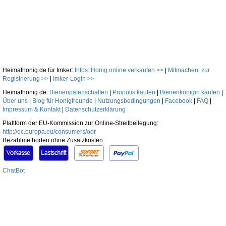
Heimathonig.de für Imker:
Infos: Honig online verkaufen >>
|
Mitmachen: zur
Registrierung >>
|
Imker-Login >>
Heimathonig.de:
Bienenpatenschaften
|
Propolis kaufen
|
Bienenkönigin kaufen
|
Über uns
|
Blog für Honigfreunde
|
Nutzungsbedingungen
|
Facebook
|
FAQ
|
Impressum & Kontakt
|
Datenschutzerklärung
Plattform der EU-Kommission zur Online-Streitbeilegung:
http://ec.europa.eu/consumers/odr
Bezahlmethoden ohne Zusatzkosten:
ChatBot