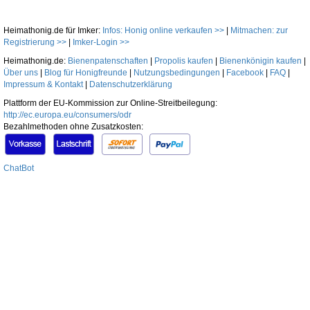
Heimathonig.de für Imker:
Infos: Honig online verkaufen >>
|
Mitmachen: zur
Registrierung >>
|
Imker-Login >>
Heimathonig.de:
Bienenpatenschaften
|
Propolis kaufen
|
Bienenkönigin kaufen
|
Über uns
|
Blog für Honigfreunde
|
Nutzungsbedingungen
|
Facebook
|
FAQ
|
Impressum & Kontakt
|
Datenschutzerklärung
Plattform der EU-Kommission zur Online-Streitbeilegung:
http://ec.europa.eu/consumers/odr
Bezahlmethoden ohne Zusatzkosten:
ChatBot