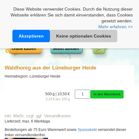
Heimathonig auf Facebook
|
Kunden-Login
|
Warenkorb
Diese Website verwendet Cookies. Durch die Nutzung dieser
Webseite erklären Sie sich damit einverstanden, dass Cookies
gesetzt werden.
Mehr erfahren >>
Akzeptieren
Keine optionalen Cookies
Online kaufen
Selbst abholen
Waldhonig aus der Lüneburger Heide
Heimatregion: Lüneburger Heide
500 g | 10,50 €
In den Warenkorb
2,10 € pro 100 g
inkl. MwSt, zzgl. ggf. Versandkosten
Lieferzeit: max. 6 Werktage
Bestellungen ab 75 Euro Warenwert sowie
Sparpakete
versendet dieser
Imker versandkostenfrei.