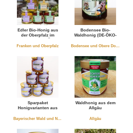
Edler Bio-Honig aus
Bodensee Bio-
der Oberpfalz im
Waldhonig (DE-ÖKO-
Sparpaket (DE-ÖKO-
003)
001)
Franken und Oberpfalz
Bodensee und Obere Donau
Sparpaket
Waldhonig aus dem
Honigvarianten aus
Allgäu
Niederbayern
Bayerischer Wald und Niederbayern
Allgäu