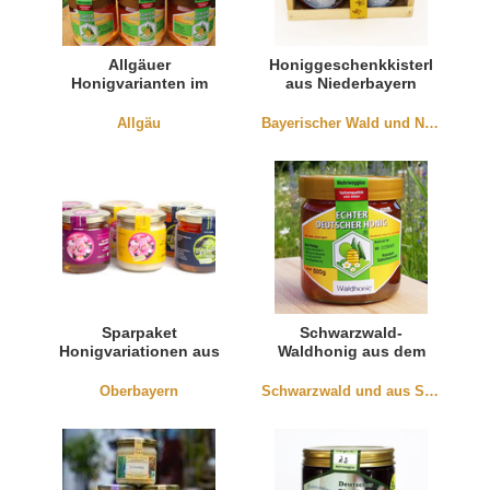
Allgäuer
Honiggeschenkkisterl
Honigvarianten im
aus Niederbayern
Sparpaket
Allgäu
Bayerischer Wald und Niederbayern
Sparpaket
Schwarzwald-
Honigvariationen aus
Waldhonig aus dem
dem Weilachtal
Hochschwarzwald
(Oberbayern)
Oberbayern
Schwarzwald und aus Südbaden