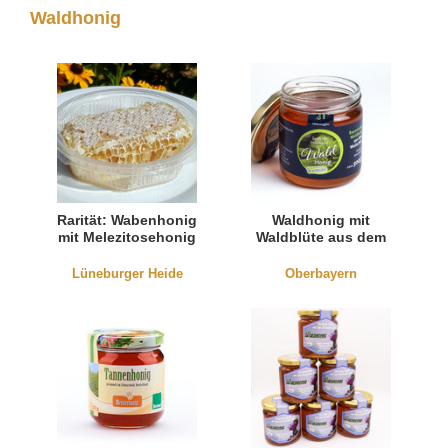
Waldhonig
Rarität: Wabenhonig
Waldhonig mit
mit Melezitosehonig
Waldblüte aus dem
500g
Weilachtal
(Oberbayern)
Lüneburger Heide
Oberbayern