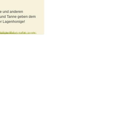
ee und anderen
e und Tanne geben dem
her Lagenhonige!