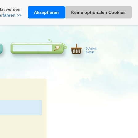
Heimathonig auf Facebook
|
Kunden-Login
|
Warenkorb
tzt werden.
Akzeptieren
Keine optionalen Cookies
erfahren >>
0 Artikel
0,00 €