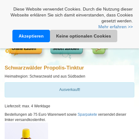
Heimathonig auf Facebook
|
Kunden-Login
|
Warenkorb
Diese Website verwendet Cookies. Durch die Nutzung dieser
Webseite erklären Sie sich damit einverstanden, dass Cookies
gesetzt werden.
Mehr erfahren >>
Akzeptieren
Keine optionalen Cookies
Online kaufen
Selbst abholen
Schwarzwälder Propolis-Tinktur
Heimatregion: Schwarzwald und aus Südbaden
Ausverkauft!
Lieferzeit: max. 4 Werktage
Bestellungen ab 75 Euro Warenwert sowie
Sparpakete
versendet dieser
Imker versandkostenfrei.