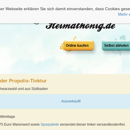
er Webseite erklären Sie sich damit einverstanden, dass Cookies gese
Mehr 
Online kaufen
Selbst abholen
er Propolis-Tinktur
chwarzwald und aus Südbaden
Ausverkauft!
4 Werktage
 75 Euro Warenwert sowie
Sparpakete
versendet dieser Imker versandkostenfrei.