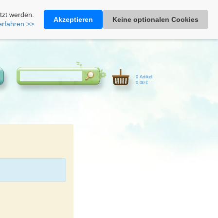
Heimathonig auf Facebook
|
Kunden-Login
|
Warenkorb
tzt werden.
Akzeptieren
Keine optionalen Cookies
erfahren >>
0 Artikel
0,00 €