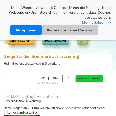
Heimathonig auf Facebook
|
Kunden-Login
|
Warenkorb
Diese Website verwendet Cookies. Durch die Nutzung dieser
Webseite erklären Sie sich damit einverstanden, dass Cookies
gesetzt werden.
Mehr erfahren >>
Akzeptieren
Keine optionalen Cookies
Online kaufen
Selbst abholen
Siegerländer Sommertracht (cremig)
Heimatregion: Westerwald & Siegerland
500 g | 8,90 €
In den Warenkorb
1,78 € pro 100 g
inkl. MwSt, zzgl. ggf. Versandkosten
Lieferzeit: max. 4 Werktage
Bestellungen ab 75 Euro Warenwert sowie
Sparpakete
versendet dieser
Imker versandkostenfrei.