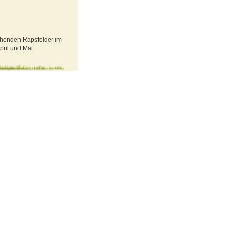
blühenden Rapsfelder im
pril und Mai.