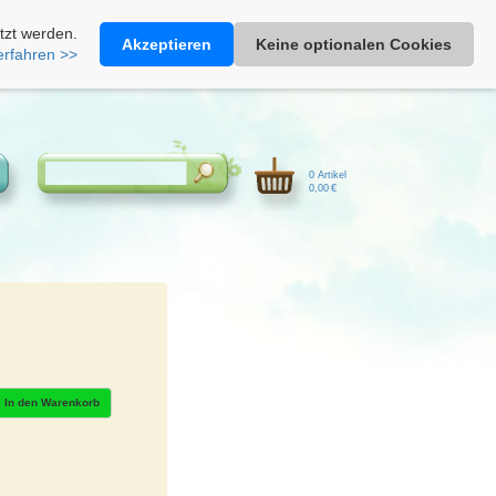
Heimathonig auf Facebook
|
Kunden-Login
|
Warenkorb
tzt werden.
Akzeptieren
Keine optionalen Cookies
erfahren >>
0 Artikel
0,00 €
In den Warenkorb