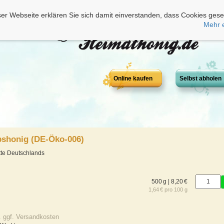
er Webseite erklären Sie sich damit einverstanden, dass Cookies gese
Mehr 
Online kaufen
Selbst abholen
pshonig (DE-Öko-006)
tte Deutschlands
500 g | 8,20 €
1,64 € pro 100 g
. ggf. Versandkosten