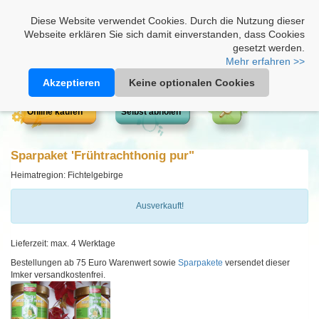
Heimathonig auf Facebook
|
Kunden-Login
|
Warenkorb
Diese Website verwendet Cookies. Durch die Nutzung dieser
Webseite erklären Sie sich damit einverstanden, dass Cookies
gesetzt werden.
Mehr erfahren >>
Akzeptieren
Keine optionalen Cookies
Online kaufen
Selbst abholen
Sparpaket 'Frühtrachthonig pur"
Heimatregion: Fichtelgebirge
Ausverkauft!
Lieferzeit: max. 4 Werktage
Bestellungen ab 75 Euro Warenwert sowie
Sparpakete
versendet dieser
Imker versandkostenfrei.