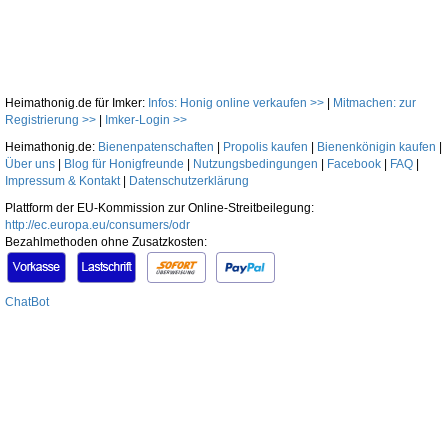
Heimathonig.de für Imker:
Infos: Honig online verkaufen >>
|
Mitmachen: zur
Registrierung >>
|
Imker-Login >>
Heimathonig.de:
Bienenpatenschaften
|
Propolis kaufen
|
Bienenkönigin kaufen
|
Über uns
|
Blog für Honigfreunde
|
Nutzungsbedingungen
|
Facebook
|
FAQ
|
Impressum & Kontakt
|
Datenschutzerklärung
Plattform der EU-Kommission zur Online-Streitbeilegung:
http://ec.europa.eu/consumers/odr
Bezahlmethoden ohne Zusatzkosten:
ChatBot