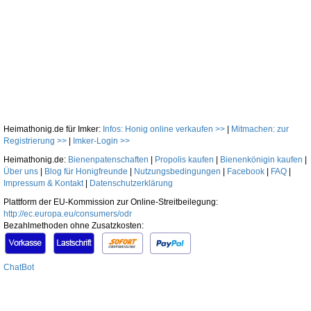
Heimathonig.de für Imker:
Infos: Honig online verkaufen >>
|
Mitmachen: zur
Registrierung >>
|
Imker-Login >>
Heimathonig.de:
Bienenpatenschaften
|
Propolis kaufen
|
Bienenkönigin kaufen
|
Über uns
|
Blog für Honigfreunde
|
Nutzungsbedingungen
|
Facebook
|
FAQ
|
Impressum & Kontakt
|
Datenschutzerklärung
Plattform der EU-Kommission zur Online-Streitbeilegung:
http://ec.europa.eu/consumers/odr
Bezahlmethoden ohne Zusatzkosten:
ChatBot