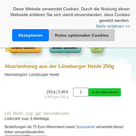
Heimathonig auf Facebook
|
Kunden-Login
|
Warenkorb
Diese Website verwendet Cookies. Durch die Nutzung dieser
Webseite erklären Sie sich damit einverstanden, dass Cookies
gesetzt werden.
Mehr erfahren >>
Akzeptieren
Keine optionalen Cookies
Online kaufen
Selbst abholen
Akazienhonig aus der Lüneburger Heide 250g
Heimatregion: Lüneburger Heide
250 g | 5,90 €
In den Warenkorb
2,36 € pro 100 g
inkl. MwSt, zzgl. ggf. Versandkosten
Lieferzeit: max. 6 Werktage
Bestellungen ab 75 Euro Warenwert sowie
Sparpakete
versendet dieser
Imker versandkostenfrei.