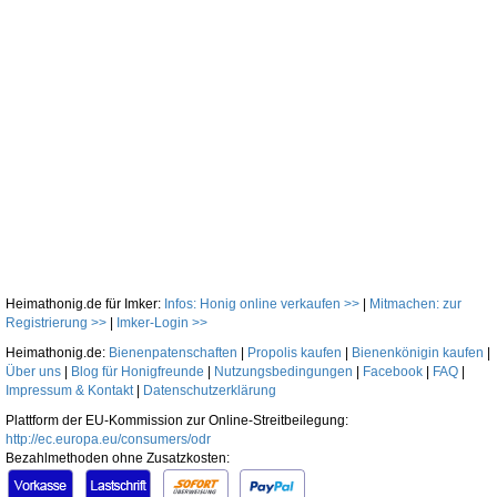
Heimathonig.de für Imker:
Infos: Honig online verkaufen >>
|
Mitmachen: zur
Registrierung >>
|
Imker-Login >>
Heimathonig.de:
Bienenpatenschaften
|
Propolis kaufen
|
Bienenkönigin kaufen
|
Über uns
|
Blog für Honigfreunde
|
Nutzungsbedingungen
|
Facebook
|
FAQ
|
Impressum & Kontakt
|
Datenschutzerklärung
Plattform der EU-Kommission zur Online-Streitbeilegung:
http://ec.europa.eu/consumers/odr
Bezahlmethoden ohne Zusatzkosten: