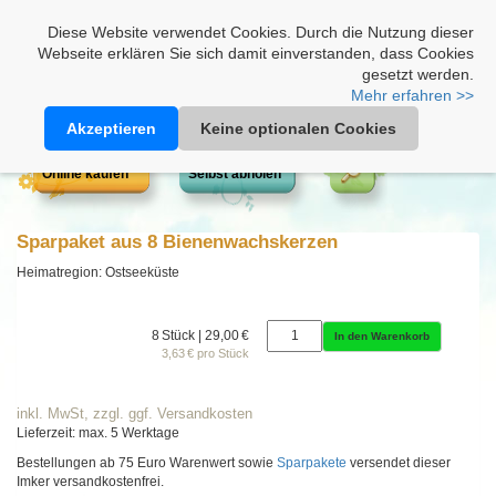
Heimathonig auf Facebook
|
Kunden-Login
|
Warenkorb
Diese Website verwendet Cookies. Durch die Nutzung dieser
Webseite erklären Sie sich damit einverstanden, dass Cookies
gesetzt werden.
Mehr erfahren >>
Akzeptieren
Keine optionalen Cookies
Online kaufen
Selbst abholen
Sparpaket aus 8 Bienenwachskerzen
Heimatregion: Ostseeküste
8 Stück | 29,00 €
In den Warenkorb
3,63 € pro Stück
inkl. MwSt, zzgl. ggf. Versandkosten
Lieferzeit: max. 5 Werktage
Bestellungen ab 75 Euro Warenwert sowie
Sparpakete
versendet dieser
Imker versandkostenfrei.