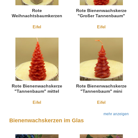
Rote
Rote Bienenwachskerze
Weihnachtsbaumkerzen
"Großer Tannenbaum"
aus Bienenwachs (10
Stück)
Eifel
Eifel
Rote Bienenwachskerze
Rote Bienenwachskerze
"Tannenbaum" mittel
"Tannenbaum" mini
Eifel
Eifel
mehr anzeigen
Bienenwachskerzen im Glas