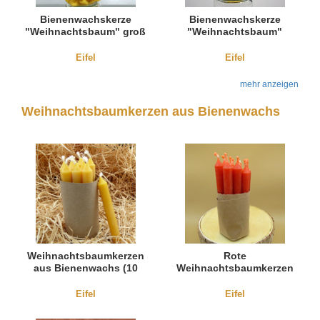
Bienenwachskerze
Bienenwachskerze
"Weihnachtsbaum" groß
"Weihnachtsbaum"
klein
Eifel
Eifel
mehr anzeigen
Weihnachtsbaumkerzen aus Bienenwachs
Weihnachtsbaumkerzen
Rote
aus Bienenwachs (10
Weihnachtsbaumkerzen
Stück)
aus Bienenwachs (10
Stück)
Eifel
Eifel