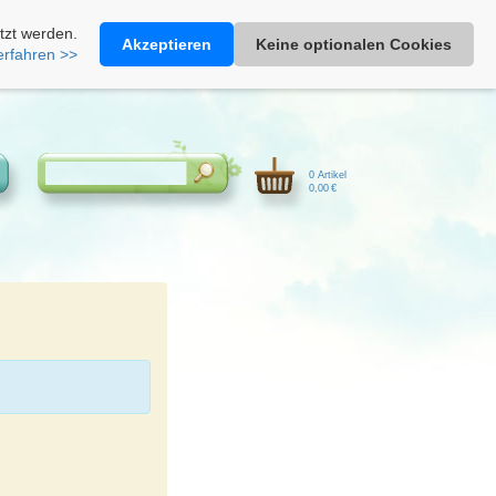
Heimathonig auf Facebook
|
Kunden-Login
|
Warenkorb
tzt werden.
Akzeptieren
Keine optionalen Cookies
erfahren >>
0 Artikel
0,00 €