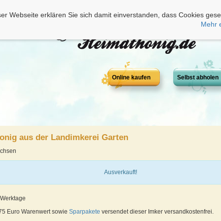
er Webseite erklären Sie sich damit einverstanden, dass Cookies gese
Mehr 
Online kaufen
Selbst abholen
onig aus der Landimkerei Garten
achsen
Ausverkauft!
4 Werktage
 75 Euro Warenwert sowie
Sparpakete
versendet dieser Imker versandkostenfrei.