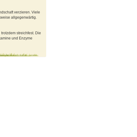
ndschaft verzieren. Viele
tweise allgegenwärtig.
 trotzdem streichfest. Die
Vitamine und Enzyme