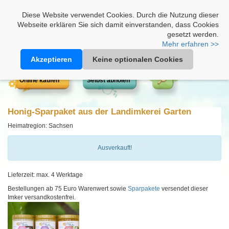
Heimathonig auf Facebook
|
Kunden-Login
|
Warenkorb
Diese Website verwendet Cookies. Durch die Nutzung dieser
Webseite erklären Sie sich damit einverstanden, dass Cookies
gesetzt werden.
Mehr erfahren >>
Akzeptieren
Keine optionalen Cookies
Online kaufen
Selbst abholen
Honig-Sparpaket aus der Landimkerei Garten
Heimatregion: Sachsen
Ausverkauft!
Lieferzeit: max. 4 Werktage
Bestellungen ab 75 Euro Warenwert sowie
Sparpakete
versendet dieser
Imker versandkostenfrei.