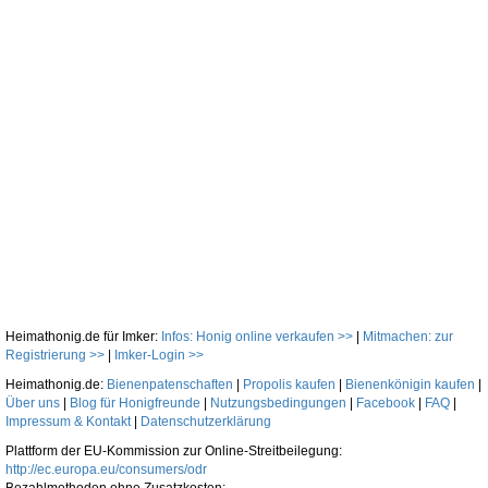
Heimathonig.de für Imker:
Infos: Honig online verkaufen >>
|
Mitmachen: zur
Registrierung >>
|
Imker-Login >>
Heimathonig.de:
Bienenpatenschaften
|
Propolis kaufen
|
Bienenkönigin kaufen
|
Über uns
|
Blog für Honigfreunde
|
Nutzungsbedingungen
|
Facebook
|
FAQ
|
Impressum & Kontakt
|
Datenschutzerklärung
Plattform der EU-Kommission zur Online-Streitbeilegung:
http://ec.europa.eu/consumers/odr