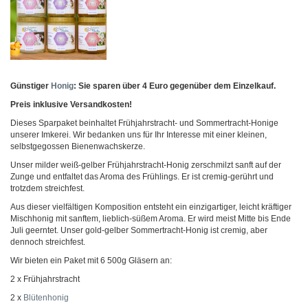
Günstiger
Honig
: Sie sparen über 4 Euro gegenüber dem Einzelkauf.
Preis inklusive Versandkosten!
Dieses Sparpaket beinhaltet Frühjahrstracht- und Sommertracht-Honige
unserer Imkerei. Wir bedanken uns für Ihr Interesse mit einer kleinen,
selbstgegossen Bienenwachskerze.
Unser milder weiß-gelber Frühjahrstracht-Honig zerschmilzt sanft auf der
Zunge und entfaltet das Aroma des Frühlings. Er ist cremig-gerührt und
trotzdem streichfest.
Aus dieser vielfältigen Komposition entsteht ein einzigartiger, leicht kräftiger
Mischhonig mit sanftem, lieblich-süßem Aroma. Er wird meist Mitte bis Ende
Juli geerntet. Unser gold-gelber Sommertracht-Honig ist cremig, aber
dennoch streichfest.
Wir bieten ein Paket mit 6 500g Gläsern an:
2 x Frühjahrstracht
2 x
Blütenhonig