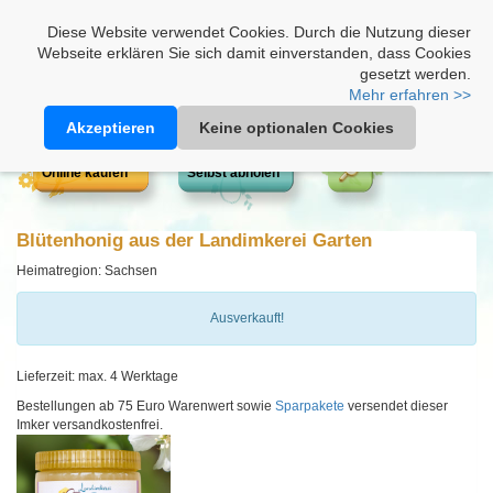
Heimathonig auf Facebook
|
Kunden-Login
|
Warenkorb
Diese Website verwendet Cookies. Durch die Nutzung dieser
Webseite erklären Sie sich damit einverstanden, dass Cookies
gesetzt werden.
Mehr erfahren >>
Akzeptieren
Keine optionalen Cookies
Online kaufen
Selbst abholen
Blütenhonig aus der Landimkerei Garten
Heimatregion: Sachsen
Ausverkauft!
Lieferzeit: max. 4 Werktage
Bestellungen ab 75 Euro Warenwert sowie
Sparpakete
versendet dieser
Imker versandkostenfrei.