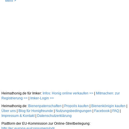
Mehr >
Heimathonig.de für Imker:
Infos: Honig online verkaufen >>
|
Mitmachen: zur
Registrierung >>
|
Imker-Login >>
Heimathonig.de:
Bienenpatenschaften
|
Propolis kaufen
|
Bienenkönigin kaufen
|
Über uns
|
Blog für Honigfreunde
|
Nutzungsbedingungen
|
Facebook
|
FAQ
|
Impressum & Kontakt
|
Datenschutzerklärung
Plattform der EU-Kommission zur Online-Streitbeilegung:
http://ec.europa.eu/consumers/odr