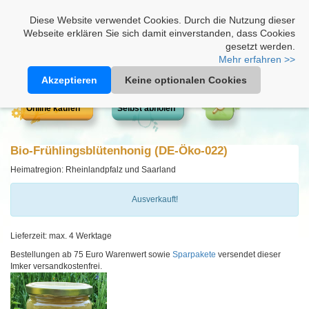
Heimathonig auf Facebook
|
Kunden-Login
|
Warenkorb
Diese Website verwendet Cookies. Durch die Nutzung dieser
Webseite erklären Sie sich damit einverstanden, dass Cookies
gesetzt werden.
Mehr erfahren >>
Akzeptieren
Keine optionalen Cookies
Online kaufen
Selbst abholen
Bio-Frühlingsblütenhonig (DE-Öko-022)
Heimatregion: Rheinlandpfalz und Saarland
Ausverkauft!
Lieferzeit: max. 4 Werktage
Bestellungen ab 75 Euro Warenwert sowie
Sparpakete
versendet dieser
Imker versandkostenfrei.