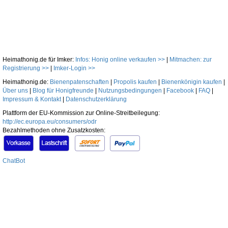
Heimathonig.de für Imker:
Infos: Honig online verkaufen >>
|
Mitmachen: zur
Registrierung >>
|
Imker-Login >>
Heimathonig.de:
Bienenpatenschaften
|
Propolis kaufen
|
Bienenkönigin kaufen
|
Über uns
|
Blog für Honigfreunde
|
Nutzungsbedingungen
|
Facebook
|
FAQ
|
Impressum & Kontakt
|
Datenschutzerklärung
Plattform der EU-Kommission zur Online-Streitbeilegung:
http://ec.europa.eu/consumers/odr
Bezahlmethoden ohne Zusatzkosten:
ChatBot