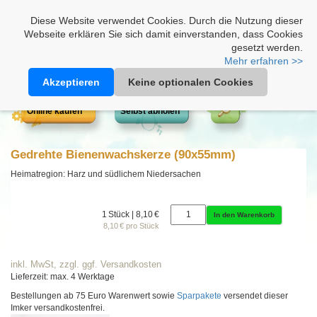
Heimathonig auf Facebook
|
Kunden-Login
|
Warenkorb
Diese Website verwendet Cookies. Durch die Nutzung dieser
Webseite erklären Sie sich damit einverstanden, dass Cookies
gesetzt werden.
Mehr erfahren >>
Akzeptieren
Keine optionalen Cookies
Online kaufen
Selbst abholen
Gedrehte Bienenwachskerze (90x55mm)
Heimatregion: Harz und südlichem Niedersachen
1 Stück | 8,10 €
In den Warenkorb
8,10 € pro Stück
inkl. MwSt, zzgl. ggf. Versandkosten
Lieferzeit: max. 4 Werktage
Bestellungen ab 75 Euro Warenwert sowie
Sparpakete
versendet dieser
Imker versandkostenfrei.