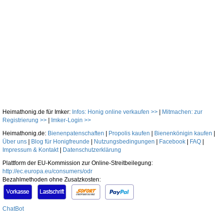
Heimathonig.de für Imker:
Infos: Honig online verkaufen >>
|
Mitmachen: zur
Registrierung >>
|
Imker-Login >>
Heimathonig.de:
Bienenpatenschaften
|
Propolis kaufen
|
Bienenkönigin kaufen
|
Über uns
|
Blog für Honigfreunde
|
Nutzungsbedingungen
|
Facebook
|
FAQ
|
Impressum & Kontakt
|
Datenschutzerklärung
Plattform der EU-Kommission zur Online-Streitbeilegung:
http://ec.europa.eu/consumers/odr
Bezahlmethoden ohne Zusatzkosten:
ChatBot