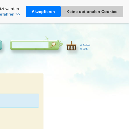
Heimathonig auf Facebook
|
Kunden-Login
|
Warenkorb
tzt werden.
Akzeptieren
Keine optionalen Cookies
erfahren >>
0 Artikel
0,00 €