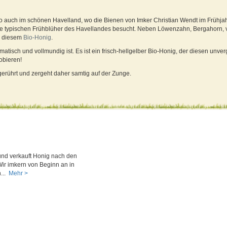
o auch im schönen Havelland, wo die Bienen von Imker Christian Wendt im Frühjah
 die typischen Frühblüher des Havellandes besucht. Neben Löwenzahn, Bergahorn,
n diesem
Bio-
Honig
.
atisch und vollmundig ist. Es ist ein frisch-hellgelber Bio-Honig, der diesen unv
obieren!
gerührt und zergeht daher samtig auf der Zunge.
und verkauft Honig nach den
Wir imkern von Beginn an in
...
Mehr >