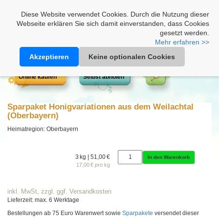
Heimathonig auf Facebook
|
Kunden-Login
|
Warenkorb
Diese Website verwendet Cookies. Durch die Nutzung dieser
Webseite erklären Sie sich damit einverstanden, dass Cookies
gesetzt werden.
Mehr erfahren >>
Akzeptieren
Keine optionalen Cookies
Online kaufen
Selbst abholen
Sparpaket Honigvariationen aus dem Weilachtal
(Oberbayern)
Heimatregion: Oberbayern
3 kg | 51,00 €
In den Warenkorb
17,00 € pro kg
inkl. MwSt, zzgl. ggf. Versandkosten
Lieferzeit: max. 6 Werktage
Bestellungen ab 75 Euro Warenwert sowie
Sparpakete
versendet dieser