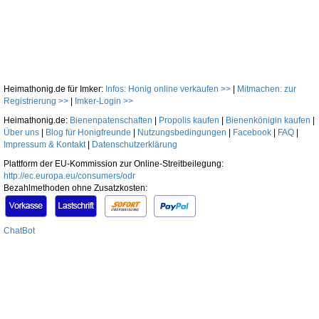
Heimathonig.de für Imker:
Infos: Honig online verkaufen >>
|
Mitmachen: zur
Registrierung >>
|
Imker-Login >>
Heimathonig.de:
Bienenpatenschaften
|
Propolis kaufen
|
Bienenkönigin kaufen
|
Über uns
|
Blog für Honigfreunde
|
Nutzungsbedingungen
|
Facebook
|
FAQ
|
Impressum & Kontakt
|
Datenschutzerklärung
Plattform der EU-Kommission zur Online-Streitbeilegung:
http://ec.europa.eu/consumers/odr
Bezahlmethoden ohne Zusatzkosten:
ChatBot