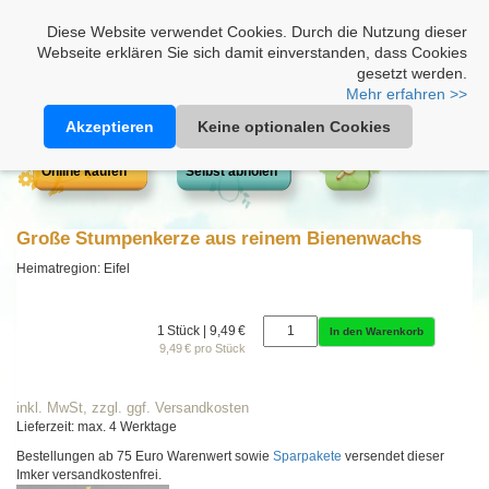
Heimathonig auf Facebook
|
Kunden-Login
|
Warenkorb
Diese Website verwendet Cookies. Durch die Nutzung dieser
Webseite erklären Sie sich damit einverstanden, dass Cookies
gesetzt werden.
Mehr erfahren >>
Akzeptieren
Keine optionalen Cookies
Online kaufen
Selbst abholen
Große Stumpenkerze aus reinem Bienenwachs
Heimatregion: Eifel
1 Stück | 9,49 €
In den Warenkorb
9,49 € pro Stück
inkl. MwSt, zzgl. ggf. Versandkosten
Lieferzeit: max. 4 Werktage
Bestellungen ab 75 Euro Warenwert sowie
Sparpakete
versendet dieser
Imker versandkostenfrei.