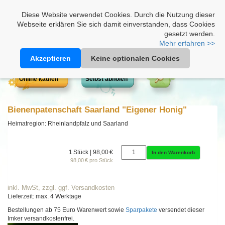
Heimathonig auf Facebook
|
Kunden-Login
|
Warenkorb
Diese Website verwendet Cookies. Durch die Nutzung dieser
Webseite erklären Sie sich damit einverstanden, dass Cookies
gesetzt werden.
Mehr erfahren >>
Akzeptieren
Keine optionalen Cookies
Online kaufen
Selbst abholen
Bienenpatenschaft Saarland "Eigener Honig"
Heimatregion: Rheinlandpfalz und Saarland
1 Stück | 98,00 €
In den Warenkorb
98,00 € pro Stück
inkl. MwSt, zzgl. ggf. Versandkosten
Lieferzeit: max. 4 Werktage
Bestellungen ab 75 Euro Warenwert sowie
Sparpakete
versendet dieser
Imker versandkostenfrei.