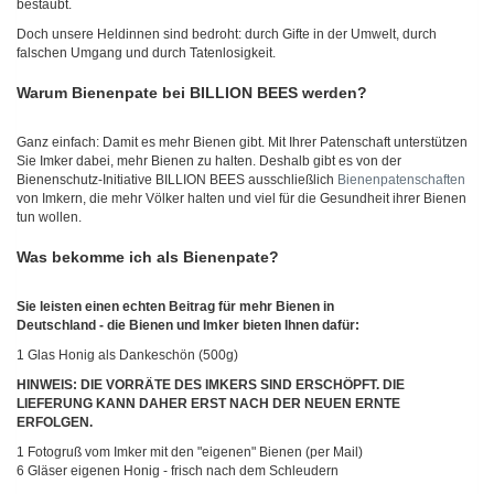
bestäubt.
Doch unsere Heldinnen sind bedroht: durch Gifte in der Umwelt, durch
falschen Umgang und durch Tatenlosigkeit.
Warum Bienenpate bei BILLION BEES werden?
Ganz einfach: Damit es mehr Bienen gibt. Mit Ihrer Patenschaft unterstützen
Sie Imker dabei, mehr Bienen zu halten. Deshalb gibt es von der
Bienenschutz-Initiative BILLION BEES ausschließlich
Bienenpatenschaften
von Imkern, die mehr Völker halten und viel für die Gesundheit ihrer Bienen
tun wollen.
Was bekomme ich als Bienenpate?
Sie leisten einen echten Beitrag für mehr Bienen in
Deutschland - die Bienen und Imker bieten Ihnen dafür:
1 Glas Honig als Dankeschön (500g)
HINWEIS: DIE VORRÄTE DES IMKERS SIND ERSCHÖPFT. DIE
LIEFERUNG KANN DAHER ERST NACH DER NEUEN ERNTE
ERFOLGEN.
1 Fotogruß vom Imker mit den "eigenen" Bienen (per Mail)
6 Gläser eigenen Honig - frisch nach dem Schleudern