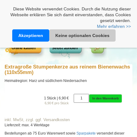
Heimathonig auf Facebook
|
Kunden-Login
|
Warenkorb
Diese Website verwendet Cookies. Durch die Nutzung dieser
Webseite erklären Sie sich damit einverstanden, dass Cookies
gesetzt werden.
Mehr erfahren >>
Akzeptieren
Keine optionalen Cookies
Online kaufen
Selbst abholen
Extragroße Stumpenkerze aus reinem Bienenwachs
(110x55mm)
Heimatregion: Harz und südlichem Niedersachen
1 Stück | 6,90 €
In den Warenkorb
6,90 € pro Stück
inkl. MwSt, zzgl. ggf. Versandkosten
Lieferzeit: max. 4 Werktage
Bestellungen ab 75 Euro Warenwert sowie
Sparpakete
versendet dieser