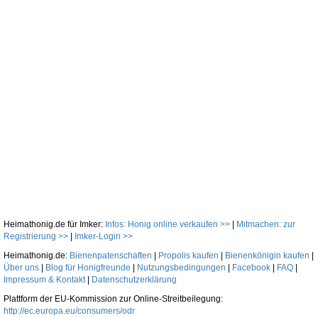
Heimathonig.de für Imker:
Infos: Honig online verkaufen >>
|
Mitmachen: zur
Registrierung >>
|
Imker-Login >>
Heimathonig.de:
Bienenpatenschaften
|
Propolis kaufen
|
Bienenkönigin kaufen
|
Über uns
|
Blog für Honigfreunde
|
Nutzungsbedingungen
|
Facebook
|
FAQ
|
Impressum & Kontakt
|
Datenschutzerklärung
Plattform der EU-Kommission zur Online-Streitbeilegung:
http://ec.europa.eu/consumers/odr