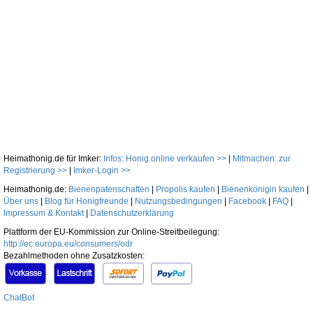
Heimathonig.de für Imker:
Infos: Honig online verkaufen >>
|
Mitmachen: zur
Registrierung >>
|
Imker-Login >>
Heimathonig.de:
Bienenpatenschaften
|
Propolis kaufen
|
Bienenkönigin kaufen
|
Über uns
|
Blog für Honigfreunde
|
Nutzungsbedingungen
|
Facebook
|
FAQ
|
Impressum & Kontakt
|
Datenschutzerklärung
Plattform der EU-Kommission zur Online-Streitbeilegung:
http://ec.europa.eu/consumers/odr
Bezahlmethoden ohne Zusatzkosten:
ChatBot