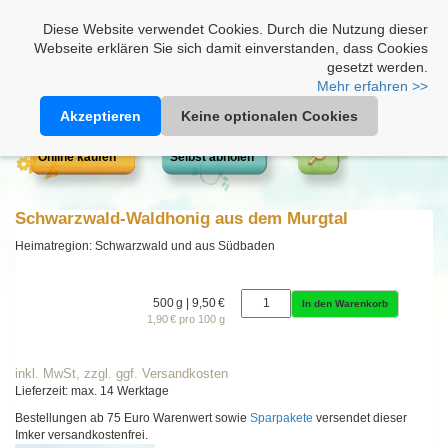
Heimathonig auf Facebook
|
Kunden-Login
|
Warenkorb
Diese Website verwendet Cookies. Durch die Nutzung dieser
Webseite erklären Sie sich damit einverstanden, dass Cookies
gesetzt werden.
Mehr erfahren >>
Akzeptieren
Keine optionalen Cookies
Online kaufen
Selbst abholen
Schwarzwald-Waldhonig aus dem Murgtal
Heimatregion: Schwarzwald und aus Südbaden
500 g | 9,50 €
In den Warenkorb
1,90 € pro 100 g
inkl. MwSt, zzgl. ggf. Versandkosten
Lieferzeit: max. 14 Werktage
Bestellungen ab 75 Euro Warenwert sowie
Sparpakete
versendet dieser
Imker versandkostenfrei.