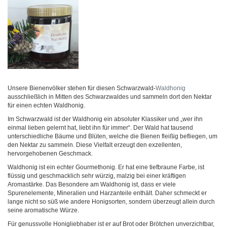
Unsere Bienenvölker stehen für diesen Schwarzwald-
Waldhonig
ausschließlich in Mitten des Schwarzwaldes und sammeln dort den Nektar
für einen echten Waldhonig.
Im Schwarzwald ist der Waldhonig ein absoluter Klassiker und „wer ihn
einmal lieben gelernt hat, liebt ihn für immer“. Der Wald hat tausend
unterschiedliche Bäume und Blüten, welche die Bienen fleißig befliegen, um
den Nektar zu sammeln. Diese Vielfalt erzeugt den exzellenten,
hervorgehobenen Geschmack.
Waldhonig ist ein echter Gourmethonig. Er hat eine tiefbraune Farbe, ist
flüssig und geschmacklich sehr würzig, malzig bei einer kräftigen
Aromastärke. Das Besondere am Waldhonig ist, dass er viele
Spurenelemente, Mineralien und Harzanteile enthält. Daher schmeckt er
lange nicht so süß wie andere Honigsorten, sondern überzeugt allein durch
seine aromatische Würze.
Für genussvolle Honigliebhaber ist er auf Brot oder Brötchen unverzichtbar,