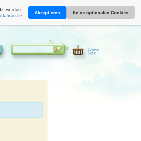
Heimathonig auf Facebook
|
Kunden-Login
|
Warenkorb
tzt werden.
Akzeptieren
Keine optionalen Cookies
erfahren >>
0 Artikel
0,00 €