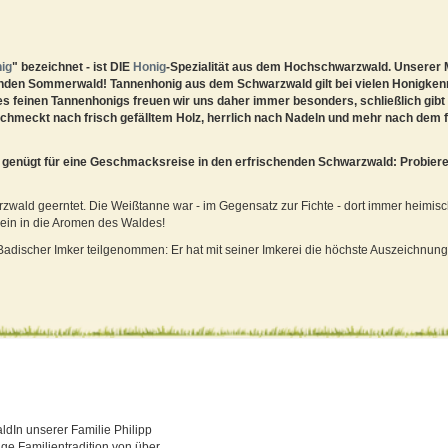
ig
" bezeichnet - ist DIE
Honig
-Spezialität aus dem Hochschwarzwald. Unserer M
ftenden Sommerwald! Tannenhonig aus dem Schwarzwald gilt bei vielen Honigken
 feinen Tannenhonigs freuen wir uns daher immer besonders, schließlich gibt e
 schmeckt nach frisch gefälltem Holz, herrlich nach Nadeln und mehr nach dem f
l genügt für eine Geschmacksreise in den erfrischenden Schwarzwald: Probiere
wald geerntet. Die Weißtanne war - im Gegensatz zur Fichte - dort immer heimis
 ein in die Aromen des Waldes!
adischer Imker teilgenommen: Er hat mit seiner Imkerei die höchste Auszeichnu
In unserer Familie Philipp
nge Familientradition von über