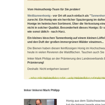
Vom Heimathonig-Team für Sie probiert
Weißtannenhonig
- vor Ort oft auch einfach als "
Tannenhon
zurecht: Ein Honig wie ein herrlicher Spaziergang im du
Honige im heimischen Sortiment. Über die Verkostung eines
nicht in solcher Qualität. Besonderheit dieses Honigs: Er
wie sonst üblich - nach Harz.
Ein kleines bisschen Tannenhonig auf einem kleinen Löffe
und den Duft der großen immergrünen Wälder einatmen...
Die Bienen haben diesen feinflüssigen Honig im Hochschwarz
heute in vielen Revieren die Waldflächen. Tauchen auch Sie
Imker Mark Philipp an der Prämierung des Landesverbands B
Prämierung!
Deshalb: Nicht entgehen lassen!
Imker Imkerei Mark Philipp
Honig aus dem Südschwarzwald
hat die Imkerei bereits eine la