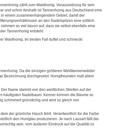
annenhonig zählt zum Waldhonig. Voraussetzung für sein
 rar und schon deshalb ist Tannenhonig aus Deutschland eine
en in einem zusammenhängendem Gebiet, damit der
tterungsverhältnissen an den Nadelspitzen eine süßlich
 nehmen so viel davon auf, dass sie selbst ebenfalls eine
 der Tannenhonig entsteht.
er Waldhonig. Im besten Fall duftet und schmeckt
annenhonig. Da die einzigen größeren Weißtannenwälder
e Bezeichnung durchgesetzt. Honigfreunden malt allein
. Der Name stammt von den weißlichen Streifen auf der
serem häufigsten Nadelbaum. Kenner können die Bäume so
g schimmert grünstichig und wird so gleich von
em der grünliche Hauch fehlt. Verantwortlich für die Farbe
etztlich den Honigtau produzieren. Je nach Lausart fällt der
rsichtig sein, vom äußeren Eindruck auf die Qualität zu