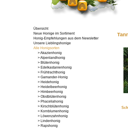
Übersicht
Neue Honige im Sortiment
Tan
Honig-Empfehlungen aus dem Newsletter
Unsere Lieblingshonige
Alle Honigsorten
> Akazienhonig
> Alpenlandhonig
> Blütenhonig
> Edelkastanienhonig
> Frühtrachthonig
> Gamander-Honig
> Heidehonig
> Heidelbeerhonig
> Himbeerhonig
> Obstblütenhonig
> Phaceliahonig
> Kirschblütenhonig
> Kornblumenhonig
> Löwenzahnhonig
> Lindenhonig
> Rapshonig