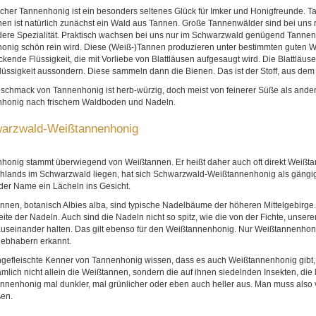
cher Tannenhonig ist ein besonders seltenes Glück für Imker und Honigfreunde. T
hen ist natürlich zunächst ein Wald aus Tannen. Große Tannenwälder sind bei uns
ere Spezialität. Praktisch wachsen bei uns nur im Schwarzwald genügend Tann
onig schön rein wird. Diese (Weiß-)Tannen produzieren unter bestimmten guten Wi
ende Flüssigkeit, die mit Vorliebe von Blattläusen aufgesaugt wird. Die Blattläuse
lüssigkeit aussondern. Diese sammeln dann die Bienen. Das ist der Stoff, aus dem
schmack von Tannenhonig ist herb-würzig, doch meist von feinerer Süße als ander
honig nach frischem Waldboden und Nadeln.
arzwald-Weißtannenhonig
honig stammt überwiegend von Weißtannen. Er heißt daher auch oft direkt Weißt
hlands im Schwarzwald liegen, hat sich Schwarzwald-Weißtannenhonig als gängig
der Name ein Lächeln ins Gesicht.
nnen, botanisch Albies alba, sind typische Nadelbäume der höheren Mittelgebirge
eite der Nadeln. Auch sind die Nadeln nicht so spitz, wie die von der Fichte, un
 auseinander halten. Das gilt ebenso für den Weißtannenhonig. Nur Weißtannenhoni
iebhabern erkannt.
ngefleischte Kenner von Tannenhonig wissen, dass es auch Weißtannenhonig gibt, d
mlich nicht allein die Weißtannen, sondern die auf ihnen siedelnden Insekten, die l
nnenhonig mal dunkler, mal grünlicher oder eben auch heller aus. Man muss also vo
ßen.