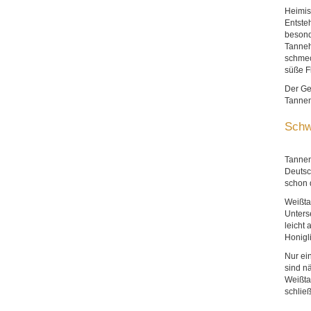
Heimis
Entste
besond
Tanneh
schmeck
süße F
Der Ge
Tannen
Schw
Tannen
Deutsc
schon 
Weißta
Unters
leicht
Honigl
Nur ei
sind nä
Weißta
schlie