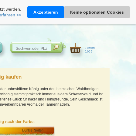
Heimathonig auf Facebook
|
Kunden-Login
|
Warenkorb
tzt werden.
Akzeptieren
Keine optionalen Cookies
erfahren >>
0 Artikel
0,00 €
g kaufen
 der unbestrittene König unter den heimischen Waldhonigen.
nhonig stammt praktisch immer aus dem Schwarzwald und ist
eltenes Glück für Imker und Honigfreunde. Sein Geschmack ist
 unverkennbaren Aroma der Tannennadeln.
ig nach der Farbe: