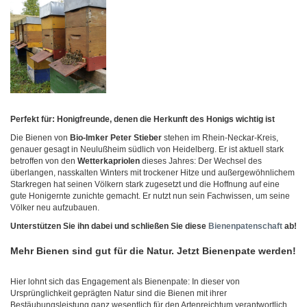
Perfekt für: Honigfreunde, denen die Herkunft des Honigs wichtig ist
Die Bienen von
Bio-Imker Peter Stieber
stehen im Rhein-Neckar-Kreis,
genauer gesagt in Neulußheim südlich von Heidelberg. Er ist aktuell stark
betroffen von den
Wetterkapriolen
dieses Jahres: Der Wechsel des
überlangen, nasskalten Winters mit trockener Hitze und außergewöhnlichem
Starkregen hat seinen Völkern stark zugesetzt und die Hoffnung auf eine
gute Honigernte zunichte gemacht. Er nutzt nun sein Fachwissen, um seine
Völker neu aufzubauen.
Unterstützen Sie ihn dabei und schließen Sie diese
Bienenpatenschaft
ab!
Mehr Bienen sind gut für die Natur. Jetzt Bienenpate werden!
Hier lohnt sich das Engagement als Bienenpate: In dieser von
Ursprünglichkeit geprägten Natur sind die Bienen mit ihrer
Bestäubungsleistung ganz wesentlich für den Artenreichtum verantwortlich.