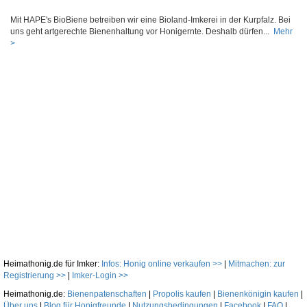
Mit HAPE's BioBiene betreiben wir eine Bioland-Imkerei in der Kurpfalz. Bei
uns geht artgerechte Bienenhaltung vor Honigernte. Deshalb dürfen...
Mehr
>
Heimathonig.de für Imker:
Infos: Honig online verkaufen >>
|
Mitmachen: zur
Registrierung >>
|
Imker-Login >>
Heimathonig.de:
Bienenpatenschaften
|
Propolis kaufen
|
Bienenkönigin kaufen
|
Über uns
|
Blog für Honigfreunde
|
Nutzungsbedingungen
|
Facebook
|
FAQ
|