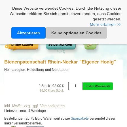
Heimathonig auf Facebook
|
Kunden-Login
|
Warenkorb
Diese Website verwendet Cookies. Durch die Nutzung dieser
Webseite erklären Sie sich damit einverstanden, dass Cookies
gesetzt werden.
Mehr erfahren >>
Akzeptieren
Keine optionalen Cookies
Online kaufen
Selbst abholen
Bienenpatenschaft Rhein-Neckar "Eigener Honig"
Heimatregion: Heidelberg und Nordbaden
1 Stück | 98,00 €
In den Warenkorb
98,00 € pro Stück
inkl. MwSt, zzgl. ggf. Versandkosten
Lieferzeit: max. 4 Werktage
Bestellungen ab 75 Euro Warenwert sowie
Sparpakete
versendet dieser
Imker versandkostenfrei.