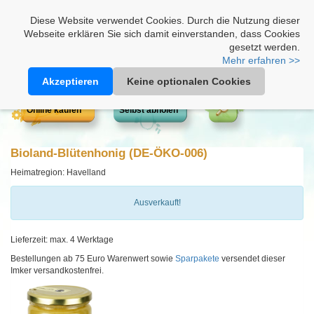
Heimathonig auf Facebook
|
Kunden-Login
|
Warenkorb
Diese Website verwendet Cookies. Durch die Nutzung dieser
Webseite erklären Sie sich damit einverstanden, dass Cookies
gesetzt werden.
Mehr erfahren >>
Akzeptieren
Keine optionalen Cookies
Online kaufen
Selbst abholen
Bioland-Blütenhonig (DE-ÖKO-006)
Heimatregion: Havelland
Ausverkauft!
Lieferzeit: max. 4 Werktage
Bestellungen ab 75 Euro Warenwert sowie
Sparpakete
versendet dieser
Imker versandkostenfrei.