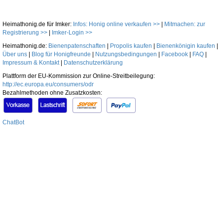
Heimathonig.de für Imker:
Infos: Honig online verkaufen >>
|
Mitmachen: zur
Registrierung >>
|
Imker-Login >>
Heimathonig.de:
Bienenpatenschaften
|
Propolis kaufen
|
Bienenkönigin kaufen
|
Über uns
|
Blog für Honigfreunde
|
Nutzungsbedingungen
|
Facebook
|
FAQ
|
Impressum & Kontakt
|
Datenschutzerklärung
Plattform der EU-Kommission zur Online-Streitbeilegung:
http://ec.europa.eu/consumers/odr
Bezahlmethoden ohne Zusatzkosten:
ChatBot