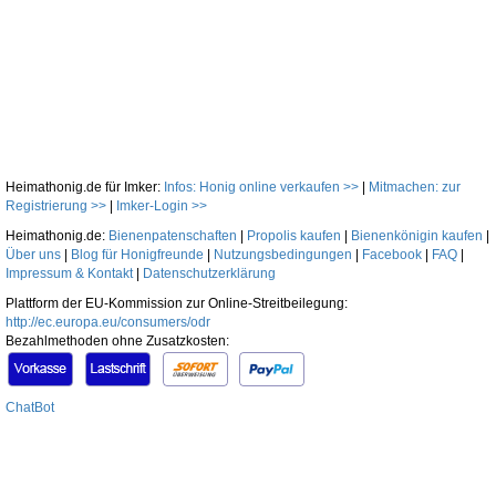
Heimathonig.de für Imker:
Infos: Honig online verkaufen >>
|
Mitmachen: zur
Registrierung >>
|
Imker-Login >>
Heimathonig.de:
Bienenpatenschaften
|
Propolis kaufen
|
Bienenkönigin kaufen
|
Über uns
|
Blog für Honigfreunde
|
Nutzungsbedingungen
|
Facebook
|
FAQ
|
Impressum & Kontakt
|
Datenschutzerklärung
Plattform der EU-Kommission zur Online-Streitbeilegung:
http://ec.europa.eu/consumers/odr
Bezahlmethoden ohne Zusatzkosten:
ChatBot