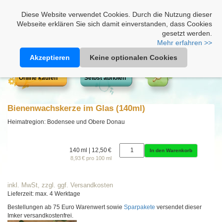
Heimathonig auf Facebook
|
Kunden-Login
|
Warenkorb
Diese Website verwendet Cookies. Durch die Nutzung dieser
Webseite erklären Sie sich damit einverstanden, dass Cookies
gesetzt werden.
Mehr erfahren >>
Akzeptieren
Keine optionalen Cookies
Online kaufen
Selbst abholen
Bienenwachskerze im Glas (140ml)
Heimatregion: Bodensee und Obere Donau
140 ml | 12,50 €
In den Warenkorb
8,93 € pro 100 ml
inkl. MwSt, zzgl. ggf. Versandkosten
Lieferzeit: max. 4 Werktage
Bestellungen ab 75 Euro Warenwert sowie
Sparpakete
versendet dieser
Imker versandkostenfrei.