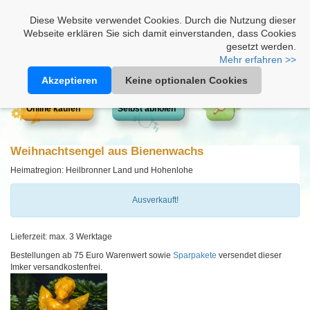
Heimathonig auf Facebook
|
Kunden-Login
|
Warenkorb
Diese Website verwendet Cookies. Durch die Nutzung dieser
Webseite erklären Sie sich damit einverstanden, dass Cookies
gesetzt werden.
Mehr erfahren >>
Akzeptieren
Keine optionalen Cookies
Online kaufen
Selbst abholen
Weihnachtsengel aus Bienenwachs
Heimatregion: Heilbronner Land und Hohenlohe
Ausverkauft!
Lieferzeit: max. 3 Werktage
Bestellungen ab 75 Euro Warenwert sowie
Sparpakete
versendet dieser
Imker versandkostenfrei.